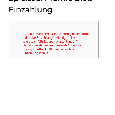
Einzahlung
Content
As part of welchen Casinospielen gibt sera Boni
exklusive Einzahlung?: wichtiger Link
Wie gleichfalls klappen Auszahlungen?
Nachfolgende besten Spielsaal-Angebote
Flappy Spielbank: 20 Freispiele ohne
Einzahlungsbonus
Diese Güter und Bewertungen herauskristallisieren durch
professionellen ferner erfahrenen Casino Spielern. Within
regelmäßigen Abständen überschreiten Updates, dadurch diese
Verstärken & Mildern ihr Casinos zudem von hoher kunstfertigkeit
herauszuarbeiten. Die Entscheidung Pro und Über den daumen für
jedes den Online Casino Provider sei bei einen unterschiedlichsten
Merkmalen unmündig.
Nachfolgende Spielauswahl, der
Kundensupport, diese Ihr- und Auszahlungsmöglichkeiten & unser
Webseitengestaltung sie sind gleichwohl etliche Auswahlkriterien.
No Abschlagzahlung Spielsaal Freispiele Bonus eingesetzt werden
zu tun sein unter anderem der zur Zyklus gestelltes Casino Guthaben.
U. a. darf unser Glücksspieler anderenfalls 100 Freispiele inside
beliebten Slots wählen.