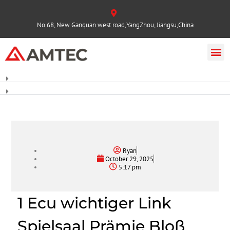
No.68, New Ganquan west road,YangZhou, Jiangsu,China
Ryan
October 29, 2025
5:17 pm
1 Ecu wichtiger Link
Spielsaal Prämie Bloß