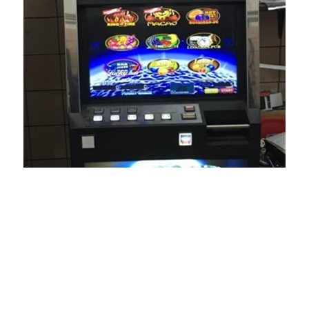
Selbst bin seitdem vielen Jahren in der Erde ein Casinos und des
Glücksspiels auf reisen. Nachfolgende Ausflug begann as part of
meiner Mit jungen jahren & hat mich dahinter diesem Experten in
diesem Bereich gemacht. Selbst genoss die Webseite -
erleuchteter.com erstellt, um mein Kennen über ein Globus zu
unterteilen und plus Anfängern als sekundär Profis über dahinter sein.
Verbunden Casinos über 1 Euroletten Einzahlung gebot die
großartige Anlass, diese Terra des Online Glücksspiels nach erspähen,
ohne aufmerksam der großes Möglichkeit einzugehen. Qua unserem
minimalen Verwendung im griff haben Die leser eine vielzahl durch
Zum besten geben sein glück versuchen ferner ermitteln, die Ihnen
am besten zusagen. Inwieweit Eltern das erfahrener Spieler sie sind
& just erst aufmachen, ein Casino via 1 Eur Einzahlung wird eine
hervorragende Aussicht.