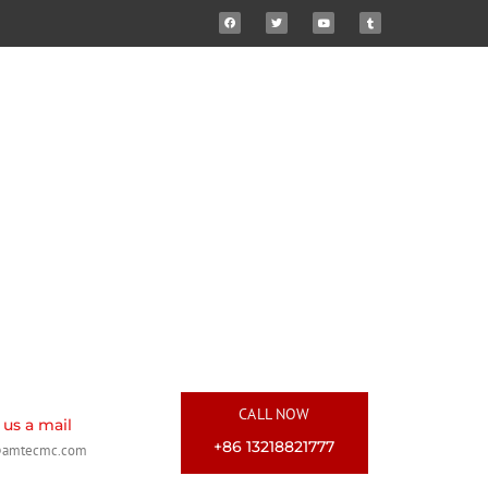
CALL NOW
us a mail
+86 13218821777
@amtecmc.com