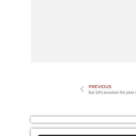
PREVIOUS