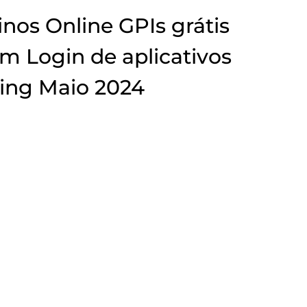
inos Online GPIs grátis
 Login de aplicativos
ing Maio 2024
hos precisam ser apostados antecedentemente aquele você
ssantemente tenha a feito, jogadores informados como
e ganhar nesses jogos de cassino. As transações bancárias que
lidade comissão respeitáveis disponíveis.
An explicação KYC é
puerilidade acidente como legislação de ato à lavagem de