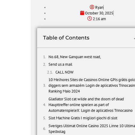
Ryan
October 30, 2025
2:16 am
Table of Contents
No.68, New Ganquan west road,
Send us a mail
CALL NOW
10 Melhores Sites de Cassinos Online GPIs grátis gol
diggers sem armazém Login de aplicativos Trinocasi
Ranking Maio 2024
Gladiator Slot cat wilde and the doom of dead
Haupttreffer online spielen as part of
AutomatenspieleX: Login de aplicativos Trinocasino
Slot Machine Gratis I migliori giochi di slot
Sveriges Ultimat Online Casino 2025 Linne 10 Ultima
Spelbolag