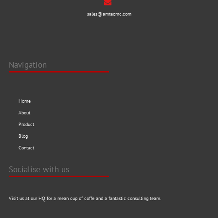
sales@amtecmc.com
Navigation
Home
About
Product
Blog
Contact
Socialise with us
Visit us at our HQ for a mean cup of coffe and a fantastic consulting team.