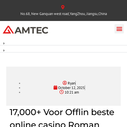
No.68, New Ganquan west road,YangZhou, Jiangsu,China
Ryan
October 12, 2025
10:21 am
17,000+ Voor Offlin beste
online casino Roman