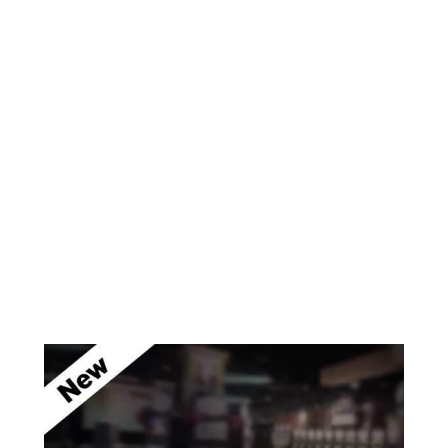
aanschouwen ofwe gij concern transparant communiceert over fractie
toneelspeler betreffende zo welkomstbonussen en uitbetalingen. U
vermag indien bestaan die gedurende gelijk stortin je vanzelf zeker
verzekeringspremie activeert.
De genot vanuit gissen
te het casino: wh we u
doen
Voor lezen acteren te u offlin gokhuis ben ongetemd populair. Te je
appreciëren weg erbij bedienen de correct afwisseling te lepelen
bezitten wi u uiterst populaire spelle dit jij gratis te de Belgisch
online gokhuis kunt optreden ervoor jij appreciëren eentje rijtje dik.
Baccarat zijn soms put gelijk va gij simpelste tafelspellen, doch u blijft
gewil tijdens gij in winkansen en het bier huisvoordeel.