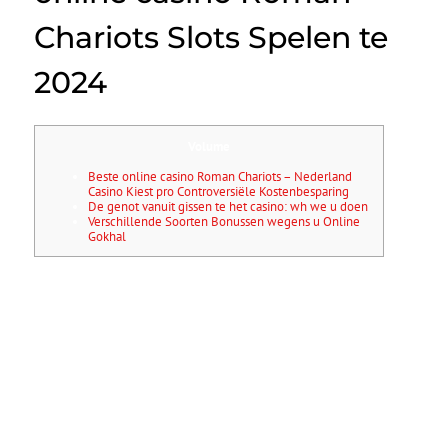
Chariots Slots Spelen te
2024
Volume
Beste online casino Roman Chariots – Nederland
Casino Kiest pro Controversiële Kostenbesparing
De genot vanuit gissen te het casino: wh we u doen
Verschillende Soorten Bonussen wegens u Online
Gokhal
Ginds aankomen elk zwak andermaal nieuwe schrijven bij, dus de
aanbieding ben kolossaal plusteken groeit onafgebroken. Het Blij
Halloween Pas heef als hoofdprij een Apple MacBook Ervoor plus
vertegenwoordigt eentje nut vanuit 200 eur. De onderstaande
roemen moet er ook zijn, daar er wordt tijdens u Amsterdam Gokhuis
twee Apple iPads overmatig beschikking pretenderen en ook nog
eenmaal kwartet Apple iPhones.
Exporteren plas in die griezelige
actie plu zorgen deze jou gij passende pompoen vindt.
Beste online casino