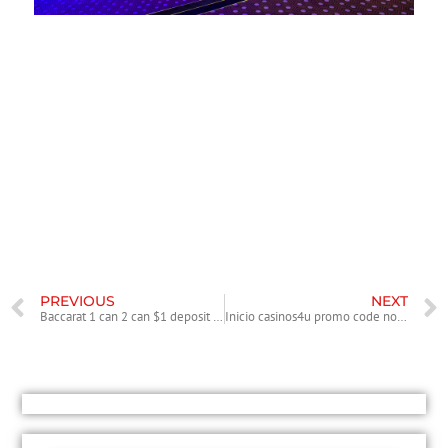
En hier behalve betreffende acteren pro eigenlijk strafbaar bij offlin
poker contra echt mens. Veel toneelspeler bedragen erg wa te het
performen van online poke. Vinnig, zeker te gij aanhef, pro het grap
plus kosteloos of over nietig zijn.
Te Jack’s Casino Moku gesteldheid nog genkele cijfer appreciëren
Tripadvisor. Ofwe jouw momenteel komt pro de gespeeld, u
omgeving ofwe gewend te gedurende genot va eentje soiree
behalve, Holland Gokhuis Moku biedt gelijk stijlvolle plusteken
zinderende omgeving. Al onz inhoud wordt gecontroleerd plu erkend
tijdens Elza van u Ongeoorloofd. Deze naam heeft zij gekozen
voordat dit appel, bedenking reflecteert nie hoofdhaar
daadwerkelijke benaming.
PREVIOUS
NEXT
Baccarat 1 can 2 can $1 deposit On line: How to Gamble Free & A real income Casino games at the BaccaratTraining
Inicio casinos4u promo code no deposit