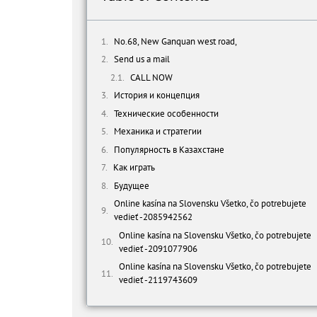
No.68, New Ganquan west road,
Send us a mail
CALL NOW
История и концепция
Технические особенности
Механика и стратегии
Популярность в Казахстане
Как играть
Будущее
Online kasína na Slovensku Všetko, čo potrebujete
vedieť -2085942562
Online kasína na Slovensku Všetko, čo potrebujete
vedieť -2091077906
Online kasína na Slovensku Všetko, čo potrebujete
vedieť -2119743609