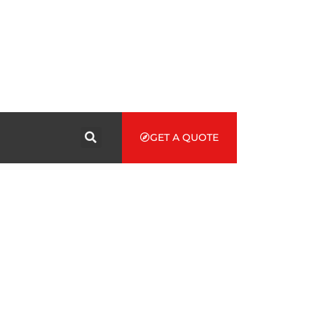
GET A QUOTE
х игроков уже в 2021 г.
нике, символизируя открытие новых горизонтов.
 не просто слот, а целый мир приключений.