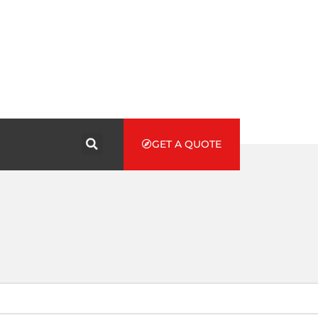
GET A QUOTE