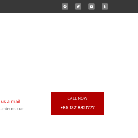
CALL NOW
us a mail
+86 13218821777
@amtecmc.com