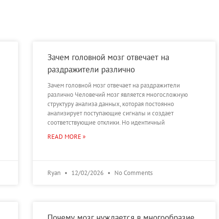
Зачем головной мозг отвечает на
раздражители различно
Зачем головной мозг отвечает на раздражители
различно Человечий мозг является многосложную
структуру анализа данных, которая постоянно
анализирует поступающие сигналы и создает
соответствующие отклики. Но идентичный
READ MORE »
Ryan
12/02/2026
No Comments
Почему мозг нуждается в многообразие