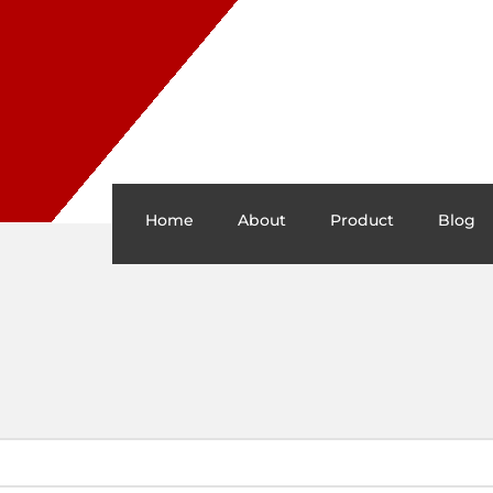
Home
About
Product
Blog