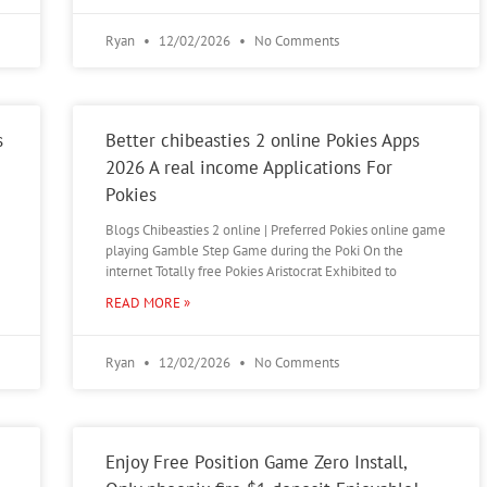
Ryan
12/02/2026
No Comments
s
Better chibeasties 2 online Pokies Apps
2026 A real income Applications For
Pokies
Blogs Chibeasties 2 online | Preferred Pokies online game
playing Gamble Step Game during the Poki On the
internet Totally free Pokies Aristocrat Exhibited to
READ MORE »
Ryan
12/02/2026
No Comments
Enjoy Free Position Game Zero Install,