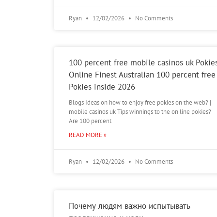
Ryan
12/02/2026
No Comments
100 percent free mobile casinos uk Pokie
Online Finest Australian 100 percent free
Pokies inside 2026
Blogs Ideas on how to enjoy free pokies on the web? |
mobile casinos uk Tips winnings to the on line pokies?
Are 100 percent
READ MORE »
Ryan
12/02/2026
No Comments
Почему людям важно испытывать