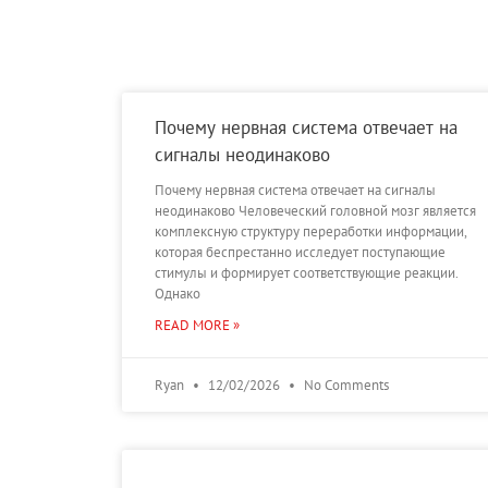
Почему нервная система отвечает на
сигналы неодинаково
Почему нервная система отвечает на сигналы
неодинаково Человеческий головной мозг является
комплексную структуру переработки информации,
которая беспрестанно исследует поступающие
стимулы и формирует соответствующие реакции.
Однако
READ MORE »
Ryan
12/02/2026
No Comments