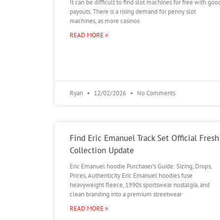
It can be difficult to find slot machines for free with goo
payouts. There is a rising demand for penny slot
machines, as more casinos
READ MORE »
Ryan
12/02/2026
No Comments
Find Eric Emanuel Track Set Official Fresh
Collection Update
Eric Emanuel hoodie Purchaser’s Guide: Sizing, Drops,
Prices, Authenticity Eric Emanuel hoodies fuse
heavyweight fleece, 1990s sportswear nostalgia, and
clean branding into a premium streetwear
READ MORE »