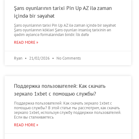
Şans oyunlarının tarixi Pin Up AZ ilə zaman
içində bir səyahət
Şans oyunlarının tarixi Pin Up AZ ilə zaman içində bir səyahət
Şans oyunlarının kökləri Şans oyunları insanlıq tarixinin ən
qədim əyləncə formalarından biridir. İlk dəfə
READ MORE »
Ryan
21/02/2026
No Comments
Поддержка пользователей: Как скачать
зеркало 1xbet с помощью службы?
Поддержка пользователей: Как скачать зеркало 1xbet с
помощью службы? В этой статье мы рассмотрим, как скачать
зеркало 1xbet, используя службу поддержки пользователей.
Если вы сталкиваетесь
READ MORE »