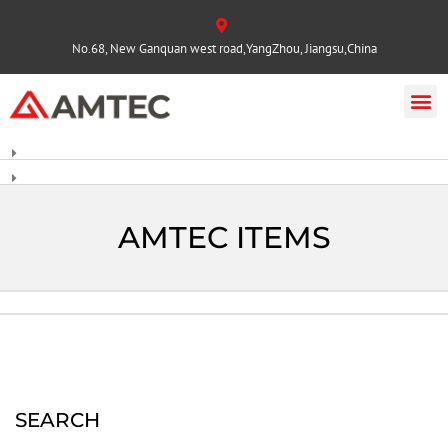
No.68, New Ganquan west road,YangZhou, Jiangsu,China
AMTEC ITEMS
SEARCH