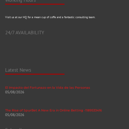
Visit us at our HQ for a mean cup of coffe and a fantastic consulting team.
24/7 AVAILABILITY
Latest News
El Impacto del Fortunazo en la Vida de las Personas
05/08/2026
The Rise of SpurBet A New Era in Online Betting -1189533416
05/08/2026