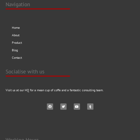
Navigation
Home
About
Product
Blog
Contact
Socialise with us
Visit us at our HQ for a mean cup of coffe and a fantastic consulting team.
Working Hours