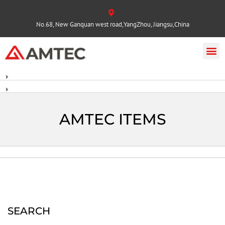
No.68, New Ganquan west road,YangZhou, Jiangsu,China
AMTEC ITEMS
SEARCH