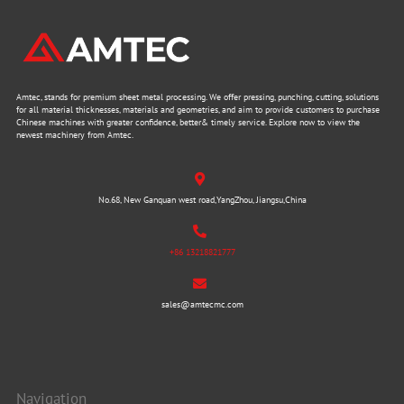
Amtec, stands for premium sheet metal processing. We offer pressing, punching, cutting, solutions
for all material thicknesses, materials and geometries, and aim to provide customers to purchase
Chinese machines with greater confidence, better& timely service. Explore now to view the
newest machinery from Amtec.
No.68, New Ganquan west road,YangZhou, Jiangsu,China
+86 13218821777
sales@amtecmc.com
Navigation