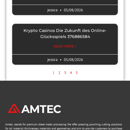
jessica
05/08/2026
Krypto Casinos Die Zukunft des Online-
Glücksspiels 376886584
READ MORE »
jessica
05/08/2026
1
2
3
4
5
Amtec, stands for premium sheet metal processing. We offer pressing, punching, cutting, solutions
for all material thicknesses, materials and geometries, and aim to provide customers to purchase