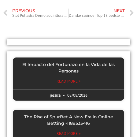
PREVIOUS
NEXT
Slot Pollastra Demo addirittura Recensione Slot 2025 Gioca Gratis Ora!
Danske casinoer Top 18 bedste tilslutte casinoer 2025
El Impacto del Fortunazo en la Vida de las
Personas
READ MORE »
jessica
05/08/2026
The Rise of SpurBet A New Era in Online
Betting -1189533416
READ MORE »