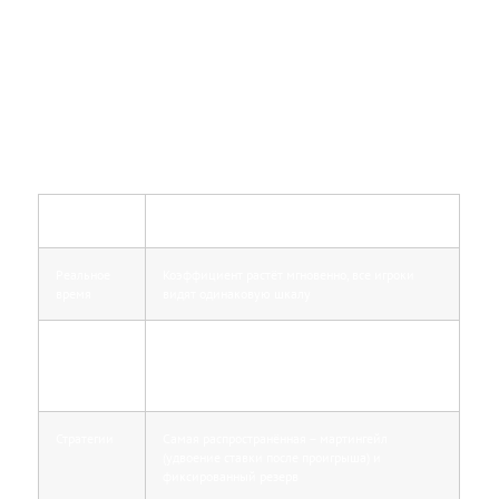
Эти действия занимают пару минут, и благодаря чат‑боту и
статистике можно быстро ориентироваться в текущих
коэффициентах.
Ключевые особенности
и механика игры
Особенность
Что это значит
Реальное
Коэффициент растёт мгновенно, все игроки
время
видят одинаковую шкалу
Честность
Генерация чисел основана на
криптографическом алгоритме, проверяется
аудиторскими компаниями
Стратегии
Самая распространённая – мартингейл
(удвоение ставки после проигрыша) и
фиксированный резерв