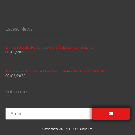
Latest News
El Impacto del Fortunazo en la Vida de las Personas
05/08/2026
The Rise of SpurBet A New Era in Online Betting -1189533416
05/08/2026
Subscribe
Copyright © 2021 AMTECMC Group Ltd.