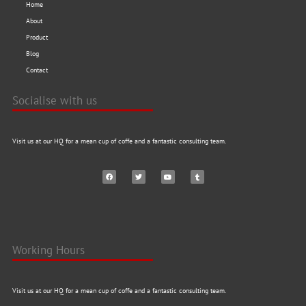
Home
About
Product
Blog
Contact
Socialise with us
Visit us at our HQ for a mean cup of coffe and a fantastic consulting team.
Working Hours
Visit us at our HQ for a mean cup of coffe and a fantastic consulting team.