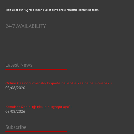
Visit us at our HQ for a mean cup of coffe and a fantastic consulting team.
24/7 AVAILABILITY
Latest News
Online Casino Slovenský Objavte najlepšie kasína na Slovensku
08/08/2026
Kenobet Ձեր ուղի դեպի հաջողություն
08/08/2026
Subscribe