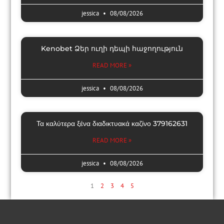
jessica
08/08/2026
Kenobet Ձեր ուղի դեպի հաջողություն
READ MORE »
jessica
08/08/2026
Τα καλύτερα ξένα διαδικτυακά καζίνο 379162631
READ MORE »
jessica
08/08/2026
1
2
3
4
5