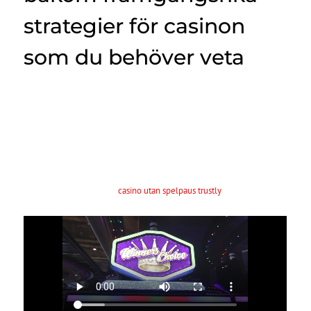
strategier för casinon
som du behöver veta
Förstå spelmarknaden
Att lyckas i en casinovärld kräver en djup förståelse för
spelmarknaden. Det handlar inte bara om tur, utan om att analysera
trender och spelbeteenden. Genom att studera de spel och strategier
som är populära bland andra spelare kan du identifiera mönster som
kan hjälpa dig att optimera dina egna insatser. Många gör misstaget att
tro att spel som erbjuder
casino utan spelpaus trustly
är mindre
lönsamma, när i själva verket de kan ge stora vinster.