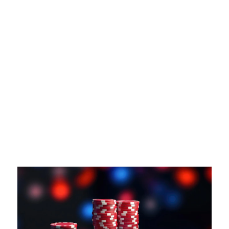
För spelautomater kan det vara användbart att välja maskiner med
högre insatsgränser, eftersom dessa ofta erbjuder bättre utbetalningar.
Genom att vara medveten om olika spelstrategier och tillämpa dem
kan du maximera dina vinstchanser.
Utnyttja bonusar och
kampanjer
Casinon erbjuder ett brett utbud av bonusar och kampanjer som kan
ge spelare en extra fördel. Genom att utnyttja dessa erbjudanden kan
du öka din bankrulle och få mer tid att spela utan att riskera dina egna
pengar. Förstå de villkor som kommer med bonusarna för att få ut det
mesta av dem.
Kampanjer kan inkludera allt från insättningsbonusar till gratissnurr
och lojalitetsprogram. Att hålla koll på dessa erbjudanden kan ge dig
en betydande fördel när du spelar online eller i fysiska casinon.