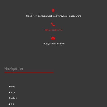
No.68, New Ganquan west road,YangZhou, Jiangsu,China
+86 13218821777
sales@amtecmc.com
Navigation
Home
About
Product
Blog