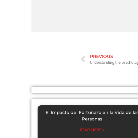
PREVIOUS
El Impacto del Fortunazo en la Vida de la
Personas
READ MORE »