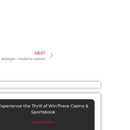
lats är utformad för att säkerställa just det.
 lösningar, gör webbplatsen det lättare för spelarna att
lighet, är denna plattform en pålitlig resurs för alla
NEXT
strategier i moderna casinon
Experience the Thrill of WinThere Casino &
Sportsbook
READ MORE »