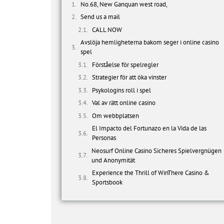
No.68, New Ganquan west road,
Send us a mail
CALL NOW
Avslöja hemligheterna bakom seger i online casino
spel
Förståelse för spelregler
Strategier för att öka vinster
Psykologins roll i spel
Val av rätt online casino
Om webbplatsen
El Impacto del Fortunazo en la Vida de las
Personas
Neosurf Online Casino Sicheres Spielvergnügen
und Anonymität
Experience the Thrill of WinThere Casino &
Sportsbook