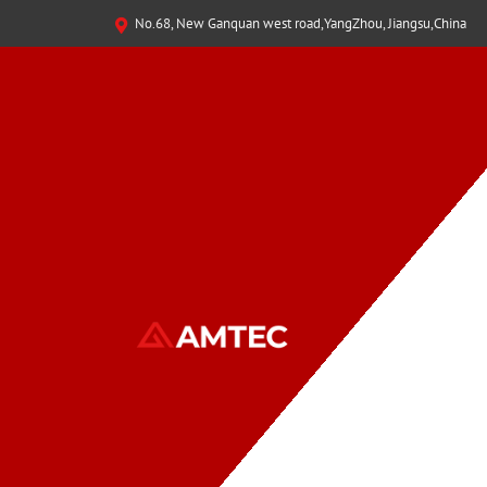
No.68, New Ganquan west road,YangZhou, Jiangsu,China