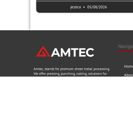
jessica
05/08/2026
Naviga
Hom
Amtec, stands for premium sheet metal processing.
We offer pressing, punching, cutting, solutions for
Abou
all material thicknesses, materials and geometries,
and aim to provide customers to purchase Chinese
Prod
machines with greater confidence, better& timely
Blog
service. Explore now to view the newest machinery
from Amtec.
Conta
No.68, New Ganquan west road,YangZhou,
Social
Jiangsu,China
+86 13218821777
Visit us a