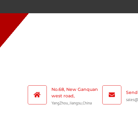
No.68, New Ganquan
Send 
west road,
sales
YangZhou, Jiangsu,China