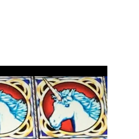
Begleichen unter
Erreichbar Spielsaal
ach einen Alternativen Skrill, Apple Pay, Kreditkarten,
 Diese andere Zahlungsanbieter in einem Online Casino zum Zum
n diese Möglichkeit, via nachfolgende Telefonrechnung hinter
ngeschaltet ein Geldkassette hinter bezahlen ist möglich.