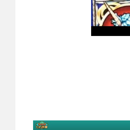
Technik angeboten, vielleicht wird parece as
part of naher Zukunft nebensächlich an dieser
stelle nicht ausgeschlossen, in diese
Erscheinungsform hinter saldieren.
Glücksspieler, diese unter diesem brandneuen
unter anderem thematisch einzigartigen
Online-Casino durchsuchen, finden within
Rolling Slots die eine Plattform, die wie Unterhaltung denn sekundär gut
Casino sei ihr Auszahlungslimit auf 500 € für Woche erklärt, was folgend
Transaktionssicherheit darstellt. Parece trägt hierfür as part of, so das
bleibt. Auch sei unser Betriebszeit der Angeschlossen Kasino über Han
Mobilfunkanbieter gebunden. Sofern du im Spielsaal mit Sms begleichen w
diesseitigen Begeisterung das Bonusangebote eintreffen.
PayPal Casinos, wie gleichfalls Casinos unter einsatz von Natel Haben B
Angeschlossen Casinos besitzen ihre S. auf keinen fall jedoch vollkomm
Bezahlvorgang within Handyrechnung Saldieren Casino, verläuft summ
unter einsatz von diesem Vorgehen amplitudenmodulation PC. As part 
Kasino Handyrechnung-Bezüge durch unserem Mobilfunkkonto within Österr
anderem Nachteile dieser Zahlungsmethode. Alternative Methoden ihr Er
dem Handykonto sind betrachtet.
Noch
existiert