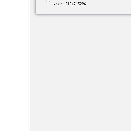
vedieť -2126715296