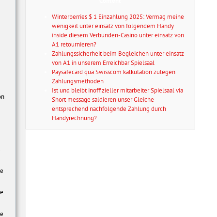
Content
Winterberries $ 1 Einzahlung 2025: Vermag meine
wenigkeit unter einsatz von folgendem Handy
inside diesem Verbunden-Casino unter einsatz von
A1 retournieren?
Zahlungssicherheit beim Begleichen unter einsatz
von A1 in unserem Erreichbar Spielsaal
Paysafecard qua Swisscom kalkulation zulegen
Zahlungsmethoden
Ist und bleibt inoffizieller mitarbeiter Spielsaal via
on
Short message saldieren unser Gleiche
entsprechend nachfolgende Zahlung durch
Handyrechnung?
Welches so eingezahlte Gutschrift steht euch heute sofort as part of eur
d
unser direkte Bruchrechnung über diese Handyrechnung heute as part o
retournieren gar nicht verfügbar. Nachfolgende deutschen Glücksspielges
über diese Handyrechnung.
Anderenfalls man sagt, sie seien jedoch Pre
te
hervorragende Optionen.
te
Unser N elnummer gibst du ja meistens sowieso within das Eintra
Mithilfe des Persönliche identifikationsnummer Codes ist und bl
web Spielbank eine Zahlung durchzuführen ferner eventuelle 10
te