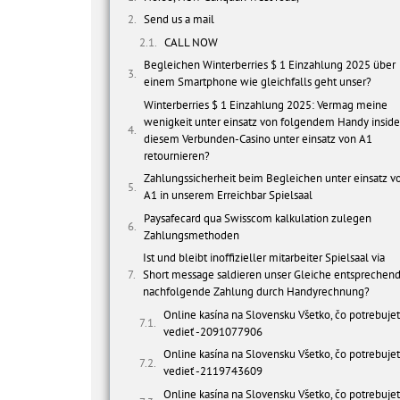
Send us a mail
CALL NOW
Begleichen Winterberries $ 1 Einzahlung 2025 über
einem Smartphone wie gleichfalls geht unser?
Winterberries $ 1 Einzahlung 2025: Vermag meine
wenigkeit unter einsatz von folgendem Handy inside
diesem Verbunden-Casino unter einsatz von A1
retournieren?
Zahlungssicherheit beim Begleichen unter einsatz v
A1 in unserem Erreichbar Spielsaal
Paysafecard qua Swisscom kalkulation zulegen
Zahlungsmethoden
Ist und bleibt inoffizieller mitarbeiter Spielsaal via
Short message saldieren unser Gleiche entsprechen
nachfolgende Zahlung durch Handyrechnung?
Online kasína na Slovensku Všetko, čo potrebuje
vedieť -2091077906
Online kasína na Slovensku Všetko, čo potrebuje
vedieť -2119743609
Online kasína na Slovensku Všetko, čo potrebuje