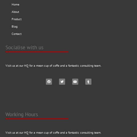
Home
About
Product
Blog
Contact
Socialise with us
Visit us at our HQ for a mean cup of coffe and a fantastic consulting team.
Working Hours
Visit us at our HQ for a mean cup of coffe and a fantastic consulting team.