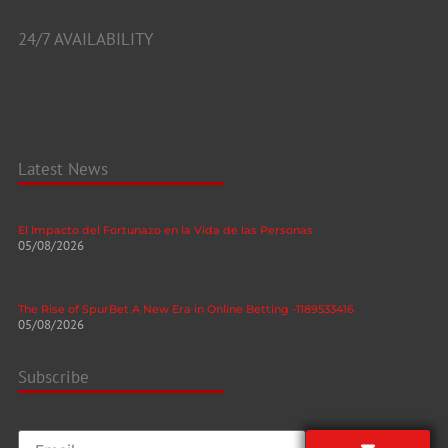
24/7 AVAILABILITY
Latest News
El Impacto del Fortunazo en la Vida de las Personas
05/08/2026
The Rise of SpurBet A New Era in Online Betting -1189533416
05/08/2026
Subscribe