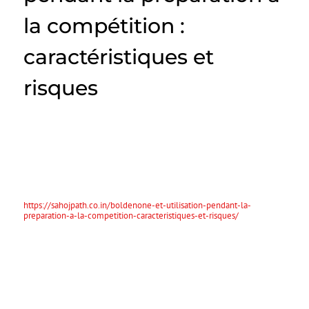
la compétition :
caractéristiques et
risques
La boldénone, un stéroïde anabolisant, fait souvent l’objet de
discussions dans le milieu des compétitions sportives,
particulièrement dans les sports de force et de bodybuilding. Utilisée
pour ses effets anabolisants, la boldénone est prisée par de nombreux
athlètes lors de leur préparation à la compétition. Cependant, il est
essentiel de comprendre ses caractéristiques, son fonctionnement,
ainsi que les risques associés à son utilisation.
https://sahojpath.co.in/boldenone-et-utilisation-pendant-la-
preparation-a-la-competition-caracteristiques-et-risques/
1. Caractéristiques de la
boldénone
La boldénone est souvent utilisée pour ses effets positifs sur la masse