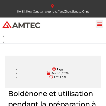
No.68, New Ganquan west road,YangZhou, Jiangsu,China
Ryan
March 1, 2026
12:54 pm
Boldénone et utilisation
pendant la préparation à