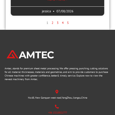
jessica
07/08/2026
1
2
3
4
5
Amtec, stands for premium sheet metal processing. We offer pressing, punching, cutting, solutions
for all material thicknesses, materials and geometries, and aim to provide customers to purchase
Chinese machines with greater confidence, better& timely service. Explore now to view the
newest machinery from Amtec.
No.68, New Ganquan west road,YangZhou, Jiangsu,China
+86 13218821777