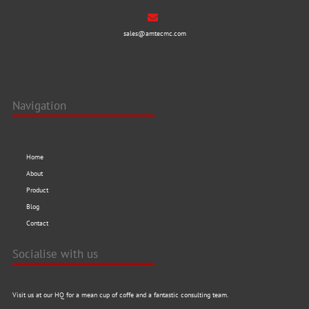
sales@amtecmc.com
Navigation
Home
About
Product
Blog
Contact
Socialise with us
Visit us at our HQ for a mean cup of coffe and a fantastic consulting team.