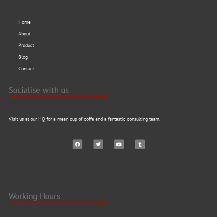
Home
About
Product
Blog
Contact
Socialise with us
Visit us at our HQ for a mean cup of coffe and a fantastic consulting team.
Working Hours