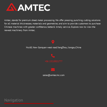
Amtec, stands for premium sheet metal processing. We offer pressing, punching, cutting, solutions
for all material thicknesses, materials and geometries, and aim to provide customers to purchase
Chinese machines with greater confidence, better& timely service. Explore now to view the
newest machinery from Amtec.
No.68, New Ganquan west road,YangZhou, Jiangsu,China
+86 13218821777
sales@amtecmc.com
Navigation