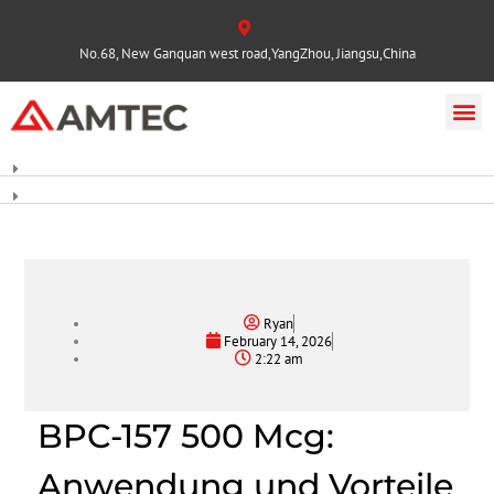
No.68, New Ganquan west road,YangZhou, Jiangsu,China
Ryan
February 14, 2026
2:22 am
BPC-157 500 Mcg:
Anwendung und Vorteile