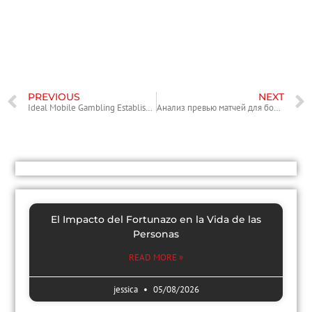
Menschen, die Verletzungen erlitten haben. Durch die einnehmende
Form und die Vielzahl an potenziellen Vorteilen ist es wichtig, sich
über die Möglichkeiten und die richtige Anwendung zu informieren.
PREVIOUS
NEXT
Ideal Mobile Gambling Establishment: A Guide to the Ultimate Gaming Experience on the Go
Анализ превью матчей для более умных ставок на 1xbet
El Impacto del Fortunazo en la Vida de las
Personas
READ MORE »
jessica
05/08/2026