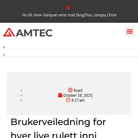
No.68, New Ganquan west road,YangZhou, Jiangsu,China
Ryan
October 28, 2025
8:27 am
Brukerveiledning for
hver live rulett inni