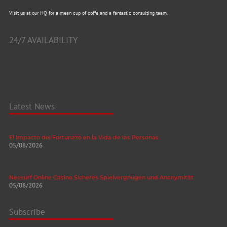
Visit us at our HQ for a mean cup of coffe and a fantastic consulting team.
24/7 AVAILABILITY
Latest News
El Impacto del Fortunazo en la Vida de las Personas
05/08/2026
Neosurf Online Casino Sicheres Spielvergnügen und Anonymität
05/08/2026
Subscribe