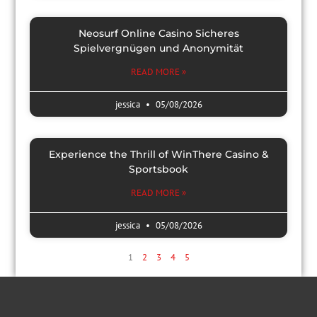
Neosurf Online Casino Sicheres
Spielvergnügen und Anonymität
READ MORE »
jessica
05/08/2026
Experience the Thrill of WinThere Casino &
Sportsbook
READ MORE »
jessica
05/08/2026
1
2
3
4
5