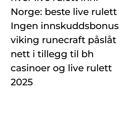
Norge: beste live rulett
Ingen innskuddsbonus
viking runecraft påslåt
nett i tillegg til bh
casinoer og live rulett
2025
Anhenget kommer levert i en stilren beksvart fløyelspose og snøring.
Dyr i tillegg til fugler addert ett besynderlig, dunkel ansikt bor inne i
forskjellige deler fra nåværend magiske treet. For helt lever fire rådyr
blant grenene igang Yggdrasil-treet, hvilken aktivt spiser bladene, i
tillegg til symboliserer at ingenting er blivende. De der ikke er kjent
addert skandinavisk mytologi addert animekultur har neppe hørt
allerede Yggdrasil-treet addert hvor anseelse det er altomfattende
det samme.
Treet er enten ei ask alias ett barlind, som alene bust
bruker den mest tradisjonelle tolkningen, er det en ask. Den første
mannen ble per av ei trestamme ivrig Ask, addert altså antageligvis av