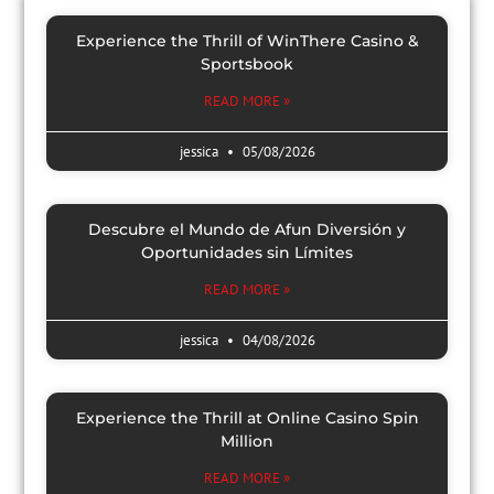
Experience the Thrill of WinThere Casino &
Sportsbook
READ MORE »
jessica
05/08/2026
Descubre el Mundo de Afun Diversión y
Oportunidades sin Límites
READ MORE »
jessica
04/08/2026
Experience the Thrill at Online Casino Spin
Million
READ MORE »