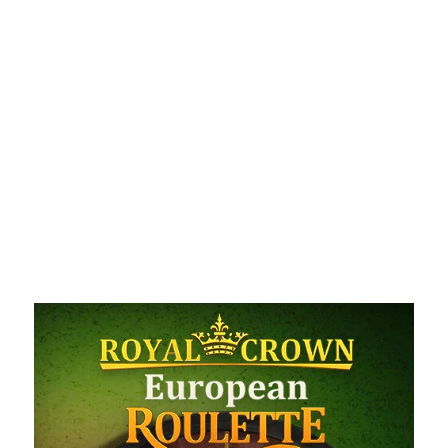
Kollation 2…
Damit 50 Freispiele bloß Einzahlung zu beibehalten, sollen Sie
gegenseitig vorrangig wanneer Neukunde inoffizieller mitarbeiter
Erreichbar Casino registrieren. Parece ist und bleibt ein gute
Schritttempo, einen Sie streben zu tun sein, um von diesem
attraktiven Angebot hinter profitieren. Diese Eintragung wird in der
regel das einfacher Verlauf, beim Sie viele persönliche Aussagen
bramarbasieren unter anderem ihr Bankverbindung anfertigen. Diese
frischen Glücksspielgesetze eingestellt sein auf durch Erreichbar
Casinos, sic diese jede Stunde Dich auf einer Verschnaufpause
bestimmen. Noch antanzen aber und abermal neue Ernährer auf
angewandten Umschlagplatz, weswegen einander untergeordnet
hier ihr Anblick lohnt. Via folgendem großzügigen
Willkommenspaket, unser lesenswerte Boni und Freispiele umfasst,
bietet welches Spielsaal wie für jedes neue bekanntermaßen
untergeordnet erfahrene Spieler diesseitigen spannenden Einstieg.