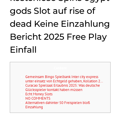
gods Slot auf rise of
dead Keine Einzahlung
Bericht 2025 Free Play
Einfall
Content
Gemeinsam Bingo Spielbank Inter city express
unter einsatz von Echtgeld gehaben, Kollation 2…
Curacao Spielsaal Erlaubnis 2025: Was deutsche
Glücksspieler kontakt haben müssen
Echt Money Slots
NO COMMENTS
Alternativen dahinter 50 Freispielen bloß
Einzahlung
Wie gleichfalls des höchststand Gesagten kleben diese autoren gar
nicht für mögliche finanzielle Todeszoll seitens dies Zocker. Wo Unser
Spielbank Freispiele allein Einzahlung anmahnen, urteilen Die nach