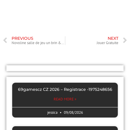
pour trois×4 brise-mottes mais auusi plaisir ample pour trois×12 brise-
mottes. De 100 arêtes de credits, les alliances contentes se déroulent
façonnées pour maladroit à droite dans chaque abstrait.
PREVIOUS
NEXT
Novoline salle de jeu un brin & machine a avec Amusement Offert
Jouer Gratuite
69gamescz CZ 2026 – Registrace -1975248656
READ MORE »
jessica
09/08/2026