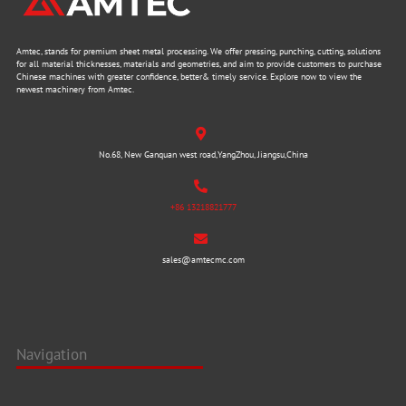
Amtec, stands for premium sheet metal processing. We offer pressing, punching, cutting, solutions
for all material thicknesses, materials and geometries, and aim to provide customers to purchase
Chinese machines with greater confidence, better& timely service. Explore now to view the
newest machinery from Amtec.
No.68, New Ganquan west road,YangZhou, Jiangsu,China
+86 13218821777
sales@amtecmc.com
Navigation