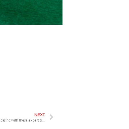
n en strategieën. Ondanks dat er momenteel een probleem is
kan bieden aan zowel beginnende als ervaren spelers. Van tips
en, het doel is om spelers te helpen hun spelvaardigheden te
uances van gokken, kunnen spelers hun ervaring in casino’s
n gebruik te maken van beschikbare bronnen om zo je kansen op
NEXT
Uncover the secrets to winning big at the casino with these expert tips