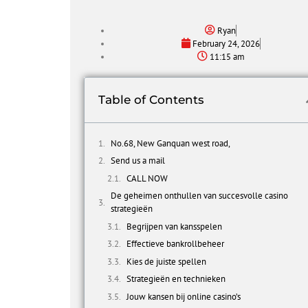
Ryan
February 24, 2026
11:15 am
Table of Contents
No.68, New Ganquan west road,
Send us a mail
CALL NOW
De geheimen onthullen van succesvolle casino
strategieën
Begrijpen van kansspelen
Effectieve bankrollbeheer
Kies de juiste spellen
Strategieën en technieken
Jouw kansen bij online casino’s