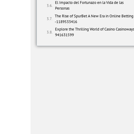
El Impacto del Fortunazo en la Vida de las
Personas
The Rise of SpurBet A New Era in Online Betting
-1189533416
Explore the Thrilling World of Casino Casinoway
941631599