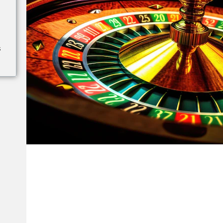
s
Naast de basisregels van elk spel, is het belangrijk om de psychologisc
druk? Wat zijn de emotionele reacties tijdens het winnen of verliezen?
voorbereid zijn op de dynamiek van het gokken en hun strategieën aanpa
Effectieve bankrollbeheer
Een cruciaal aspect van elke succesvolle casinostrategie is het beheer va