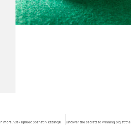
Jouw kansen bij online casino’s
Deze website biedt waardevolle inzichten in de wereld van casinospele
met toegang, is het duidelijk dat het platform een schat aan informatie 
over bankrollbeheer tot gedetailleerde analyses van verschillende spell
verbeteren.
Door het ontwikkelen van een solide strategie en het begrijpen van de n
maximaliseren. Het is altijd belangrijk om goed geïnformeerd te zijn e
succes te vergroten.
jih moral vsak igralec poznati v kazinoju