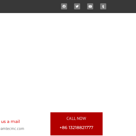
CALL NOW
us a mail
+86 13218821777
@amtecmc.com