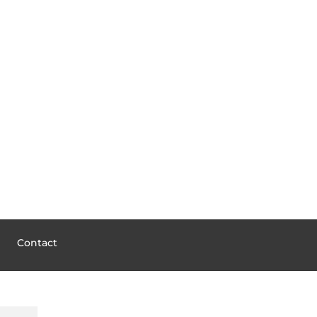
Contact