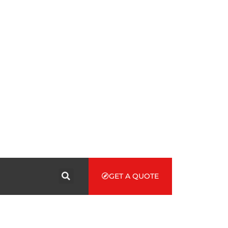
GET A QUOTE