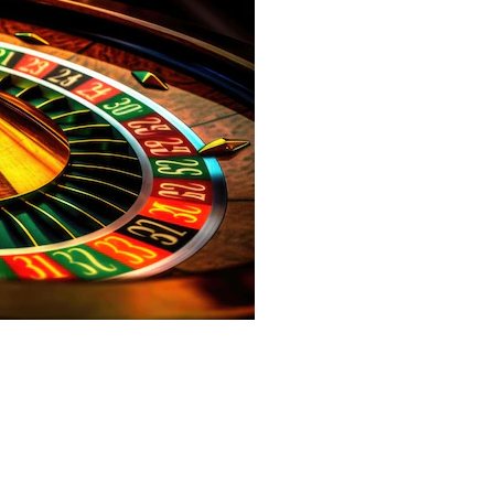
he aspecten van gokken te begrijpen. Hoe reageren spelers onder
 Door deze elementen te analyseren, kunnen spelers beter
ssen om succesvol te zijn.
n je bankroll. Het is essentieel om te bepalen hoeveel geld je