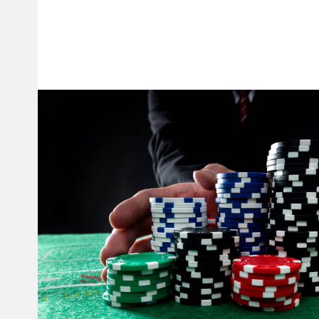
discipline.
Een andere populaire techniek is het toepassen van wiskundige strategieë
zonder controverse is en niet door alle casino’s wordt toegestaan, kan h
beheersen. Het is belangrijk om te weten dat geen enkele strategie garan
je kansen zeker verbeteren.