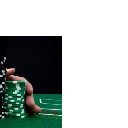
n voor blackjack, zoals het tellen van kaarten. Hoewel dit niet
et een voordeel bieden aan spelers die de vaardigheid
tie biedt, maar een combinatie van strategie en discipline kan