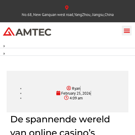
No.68, New Ganquan west road,YangZhou, Jiangsu,China
Ryan
February 25, 2026
4:09 am
De spannende wereld
van online casino’s