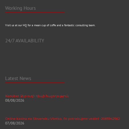
Working Hours
Visit us at our HQ for a mean cup of coffe and a fantastic consulting team.
24/7 AVAILABILITY
Latest News
Kenobet Ձեր ուղի դեպի հաջողություն
08/08/2026
Online kasína na Slovensku Všetko, čo potrebujete vedieť -2085942562
07/08/2026