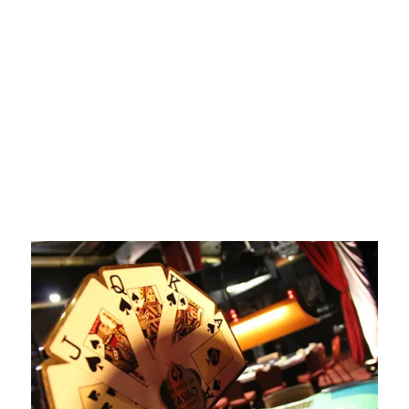
Desert Treasure Ii
Spielautomat Unser
Schweizerische
eidgenossenschaft & In
Unverschnittener hengst
Globus!