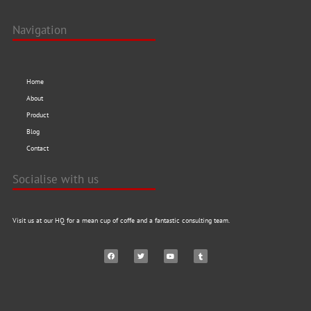
Navigation
Home
About
Product
Blog
Contact
Socialise with us
Visit us at our HQ for a mean cup of coffe and a fantastic consulting team.