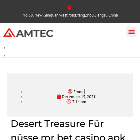
No.68, New Ganquan west road,YangZhou, Jiangsu,China
Emma
December 15, 2021
3:14 pm
Desert Treasure Für
nüsse mr bet casino apk