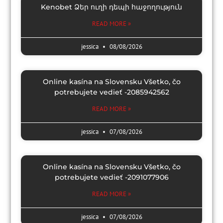
Kenobet Ձեր ուղի դեպի հաջողություն
READ MORE »
jessica
08/08/2026
Online kasína na Slovensku Všetko, čo
potrebujete vedieť -2085942562
READ MORE »
jessica
07/08/2026
Online kasína na Slovensku Všetko, čo
potrebujete vedieť -2091077906
READ MORE »
jessica
07/08/2026