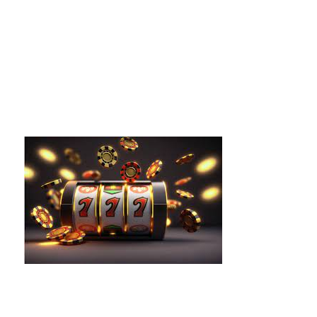
La psychologie joue un rôle immense dans les jeux de casino. Pour
être un joueur gagnant, il est essentiel de rester concentré et
discipliné. Les émotions peuvent influencer vos décisions, donc savoir
gérer à la fois vos gains et vos pertes est vital. Établissez une approche
rationnelle et évitez de jouer sous l’influence de l’alcool ou de la
fatigue.
Il est également bénéfique de prendre des pauses régulières. Se
lever de la table ou de la machine à sous vous permet de garder votre
esprit clair et d’éviter les décisions impulsives. En intégrant des
techniques de relaxation et de concentration, vous serez mieux
équipé pour faire face à la pression du jeu.
Découvrez notre site pour les
meilleurs conseils de jeu