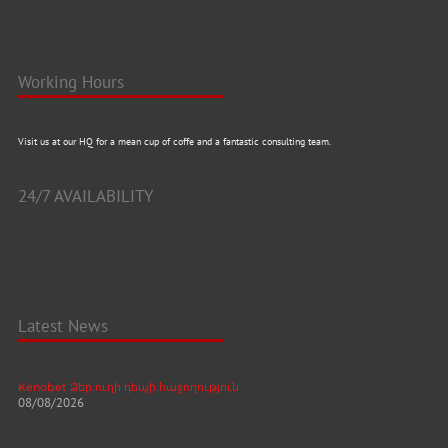
Working Hours
Visit us at our HQ for a mean cup of coffe and a fantastic consulting team.
24/7 AVAILABILITY
Latest News
Kenobet Ձեր ուղի դեպի հաջողություն
08/08/2026