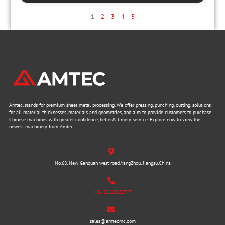
1
2
3
4
5
Amtec, stands for premium sheet metal processing. We offer pressing, punching, cutting, solutions
for all material thicknesses, materials and geometries, and aim to provide customers to purchase
Chinese machines with greater confidence, better& timely service. Explore now to view the
newest machinery from Amtec.
No.68, New Ganquan west road,YangZhou, Jiangsu,China
+86 13218821777
sales@amtecmc.com