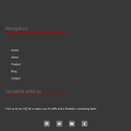
Navigation
Home
About
Product
Blog
Contact
Socialise with us
Visit us at our HQ for a mean cup of coffe and a fantastic consulting team.