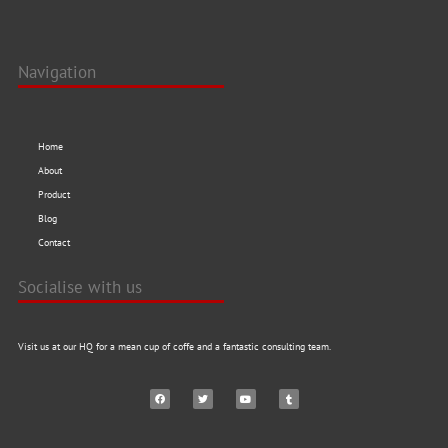
Navigation
Home
About
Product
Blog
Contact
Socialise with us
Visit us at our HQ for a mean cup of coffe and a fantastic consulting team.