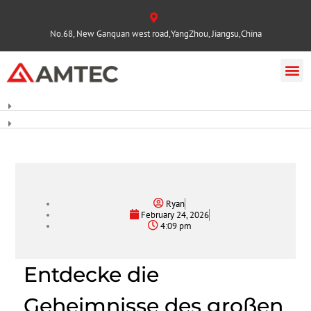
No.68, New Ganquan west road,YangZhou, Jiangsu,China
Ryan
February 24, 2026
4:09 pm
Entdecke die
Geheimnisse des großen