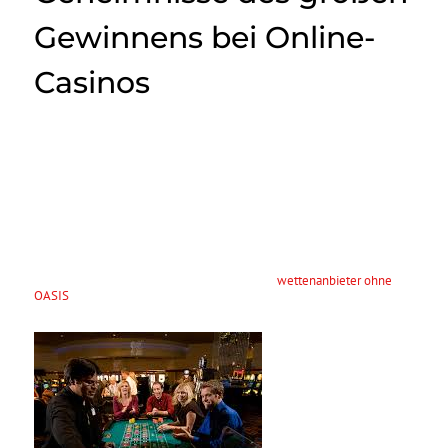
Gewinnens bei Online-
Casinos
Verstehen der
Spielmechanismen
Um erfolgreich in Online-Casinos zu gewinnen, ist es entscheidend,
die Spielmechanismen zu verstehen. Jedes Spiel, sei es Blackjack,
Roulette oder Spielautomaten, hat seine eigenen Regeln und
Strategien. Wenn Sie sich mit verschiedenen
wettenanbieter ohne
OASIS
auseinandersetzen, können Sie fundierte Entscheidungen
treffen und Ihre Gewinnchancen maximieren.