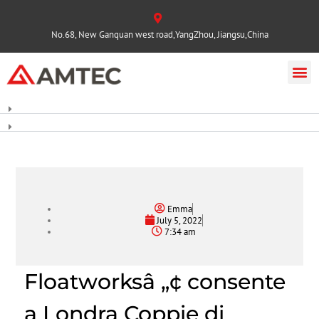
No.68, New Ganquan west road,YangZhou, Jiangsu,China
Emma
July 5, 2022
7:34 am
Floatworksâ „¢ consente
a Londra Coppie di