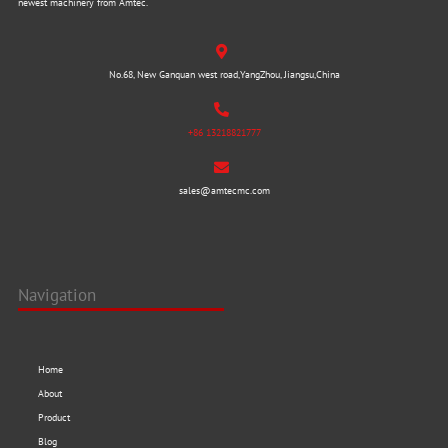
newest machinery from Amtec.
No.68, New Ganquan west road,YangZhou, Jiangsu,China
+86 13218821777
sales@amtecmc.com
Navigation
Home
About
Product
Blog