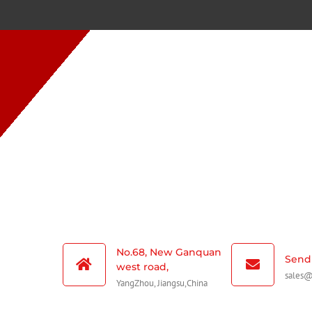
No.68, New Ganquan
Send 
west road,
sales
YangZhou, Jiangsu,China