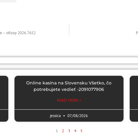
ne – обзор 2026.7652
P
Online kasína na Slovensku Všetko, čo
potrebujete vedieť -2091077906
READ MORE »
jessica
07/08/2026
1
2
3
4
5