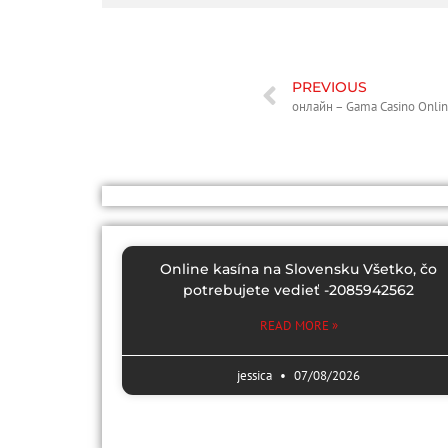
PREVIOUS
онлайн – Gama Casino Onli
Online kasína na Slovensku Všetko, čo
potrebujete vedieť -2085942562
READ MORE »
jessica
07/08/2026