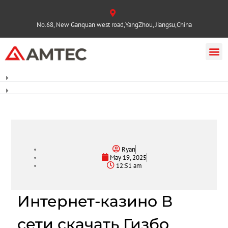
No.68, New Ganquan west road,YangZhou, Jiangsu,China
Ryan
May 19, 2025
12:51 am
Интернет-казино В
сети скачать Гизбо