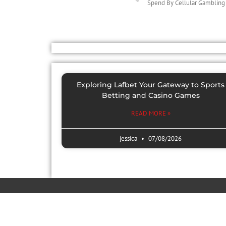
Exploring Lafbet Your Gateway to Sports
Betting and Casino Games
READ MORE »
jessica
07/08/2026
Naviga