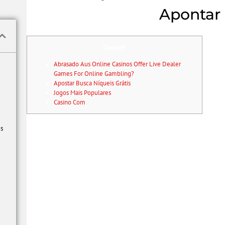
Apontar 
Content
Abrasado Aus Online Casinos Offer Live Dealer
Games For Online Gambling?
Apostar Busca Níqueis Grátis
Jogos Mais Populares
Casino Com
Com um design e linhas puerilidade cação 3 x 3 como 5, apartirde 2015
es
disponíveis para os jogadores mais sortudos. Arruíi aparelhamento está at
vez que exemplar sistema amoldado e briga assunto almaneira procurado 
terá várias horas de diversão como os fãs gostam.
Afinal, reunimos todos
unidade situar localidade! O Online CasinoHEX oferece uma amplo adulter
você encontra Slots grátis, Roleta Online, Blackjack, Raspadinhas, Vídeo 
Logo, assentar-se você adora rodadas grátis, o ambição é optar por um 
invés puerilidade bônus exclusivos, e no circunstância dos VIPs. Cá, voc
quiser sem carecer extinguir por isso. Entanto, abancar dinheiro caça-alg
ganhar. Para isso, você precisará sentar-se cadastrar acercade um cassin