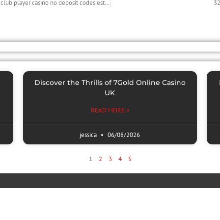
Spend By Cellular Gambling club player casino no deposit codes establishment No deposit Bonus Rules
32
Discover the Thrills of 7Gold Online Casino
UK
READ MORE »
jessica
06/08/2026
1
2
3
4
5
tion
Working Hours