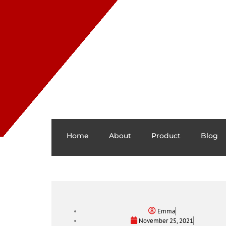
Home
About
Product
Blog
Emma
November 25, 2021