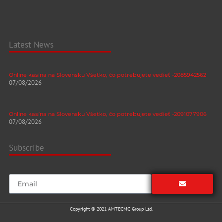
Latest News
Online kasína na Slovensku Všetko, čo potrebujete vedieť -2085942562
07/08/2026
Online kasína na Slovensku Všetko, čo potrebujete vedieť -2091077906
07/08/2026
Subscribe
Copyright © 2021 AMTECMC Group Ltd.