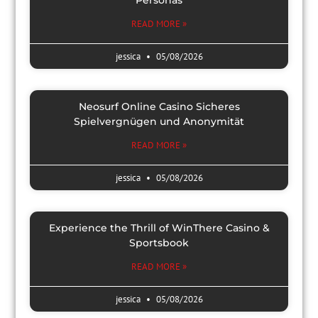
READ MORE »
jessica
05/08/2026
Neosurf Online Casino Sicheres
Spielvergnügen und Anonymität
READ MORE »
jessica
05/08/2026
Experience the Thrill of WinThere Casino &
Sportsbook
READ MORE »
jessica
05/08/2026