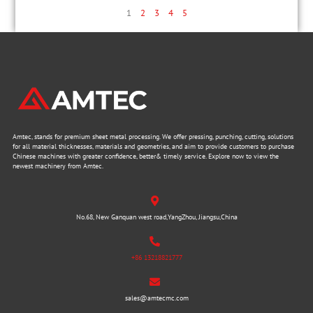
1
2
3
4
5
Amtec, stands for premium sheet metal processing. We offer pressing, punching, cutting, solutions
for all material thicknesses, materials and geometries, and aim to provide customers to purchase
Chinese machines with greater confidence, better& timely service. Explore now to view the
newest machinery from Amtec.
No.68, New Ganquan west road,YangZhou, Jiangsu,China
+86 13218821777
sales@amtecmc.com