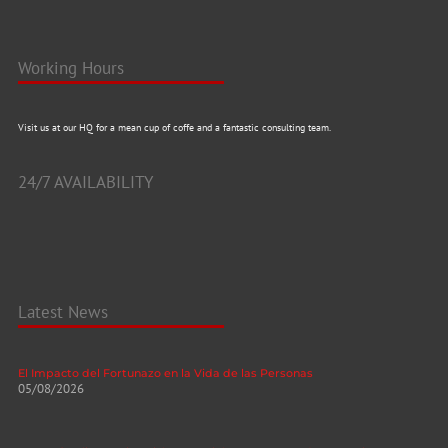
Working Hours
Visit us at our HQ for a mean cup of coffe and a fantastic consulting team.
24/7 AVAILABILITY
Latest News
El Impacto del Fortunazo en la Vida de las Personas
05/08/2026