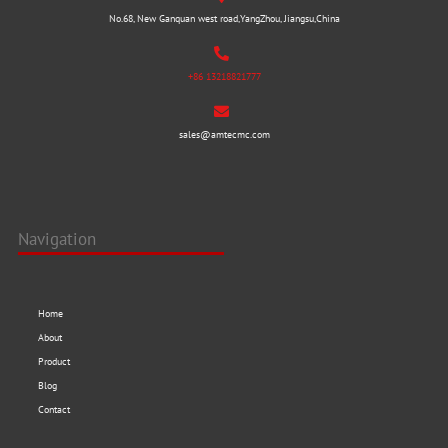
No.68, New Ganquan west road,YangZhou, Jiangsu,China
+86 13218821777
sales@amtecmc.com
Navigation
Home
About
Product
Blog
Contact