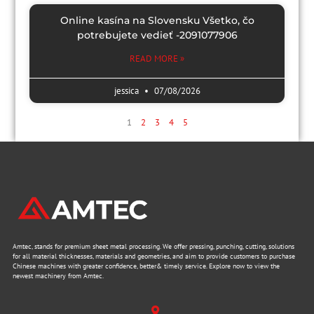
Online kasína na Slovensku Všetko, čo
potrebujete vedieť -2091077906
READ MORE »
jessica
07/08/2026
1
2
3
4
5
Amtec, stands for premium sheet metal processing. We offer pressing, punching, cutting, solutions
for all material thicknesses, materials and geometries, and aim to provide customers to purchase
Chinese machines with greater confidence, better& timely service. Explore now to view the
newest machinery from Amtec.