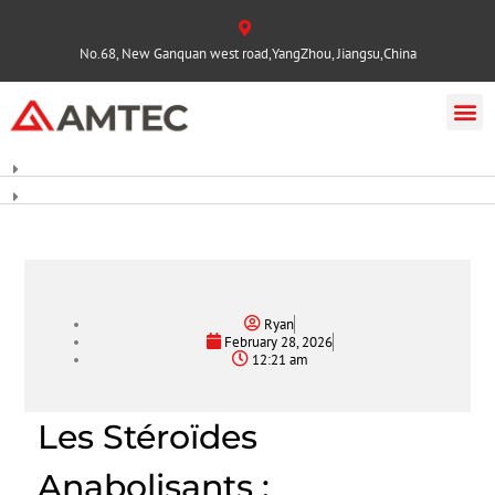
No.68, New Ganquan west road,YangZhou, Jiangsu,China
Ryan
February 28, 2026
12:21 am
Les Stéroïdes
Anabolisants :