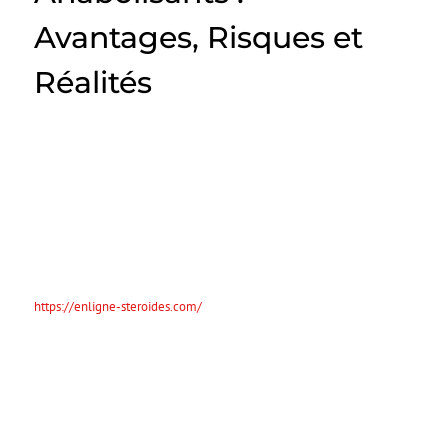
Avantages, Risques et
Réalités
Introduction
Les stéroïdes anabolisants sont souvent au cœur des discussions
concernant la performance sportive et le développement musculaire.
Utilisés principalement pour augmenter la masse musculaire et
améliorer les performances, ces substances peuvent également
entraîner des effets secondaires graves et des risques pour la santé.
Les stéroïdes de la boutique de pharmacologie sportive
https://enligne-steroides.com/
sont le choix de ceux qui recherchent
un corps parfait, une force élevée et une récupération rapide après
l’entraînement.
1. Qu’est-ce que les
stéroïdes anabolisants ?