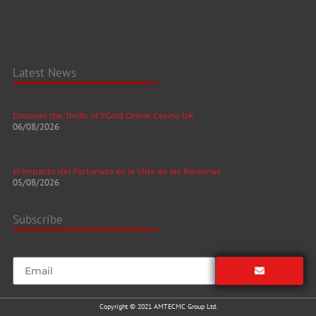
Latest News
Discover the Thrills of 7Gold Online Casino UK
06/08/2026
El Impacto del Fortunazo en la Vida de las Personas
05/08/2026
Subscribe
Copyright © 2021 AMTECMC Group Ltd.