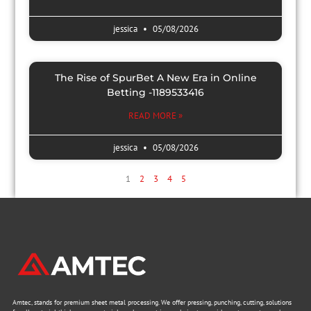
jessica
05/08/2026
The Rise of SpurBet A New Era in Online
Betting -1189533416
READ MORE »
jessica
05/08/2026
1
2
3
4
5
Amtec, stands for premium sheet metal processing. We offer pressing, punching, cutting, solutions