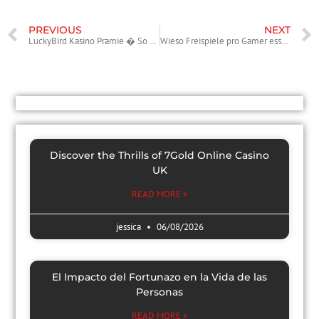
PREVIOUS
NEXT
LuckyBird Kasino Pramie � So weit wie one hundred thousand % bis 400 � Willkommensbonus
Wieso Freispiele pro Gamer essenziell man sagt, sie seien & wie gleichfalls eltern barrel
Discover the Thrills of 7Gold Online Casino
UK
READ MORE »
jessica
06/08/2026
El Impacto del Fortunazo en la Vida de las
Personas
READ MORE »