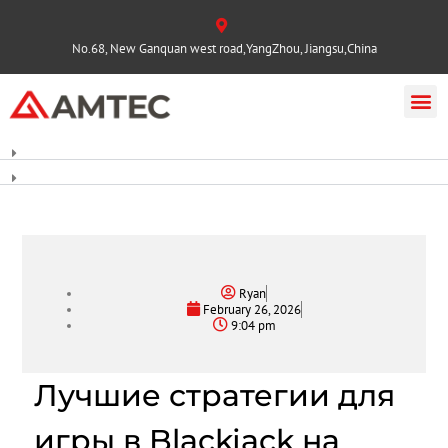
No.68, New Ganquan west road,YangZhou, Jiangsu,China
Ryan
February 26, 2026
9:04 pm
Лучшие стратегии для
игры в Blackjack на