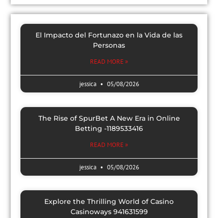
El Impacto del Fortunazo en la Vida de las
Personas
READ MORE »
jessica
05/08/2026
The Rise of SpurBet A New Era in Online
Betting -1189533416
READ MORE »
jessica
05/08/2026
Explore the Thrilling World of Casino
Casinoways 941631599