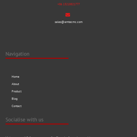
+86 13218821777
sales@amtecmc.com
Navigation
Home
About
Product
Blog
Contact
Socialise with us