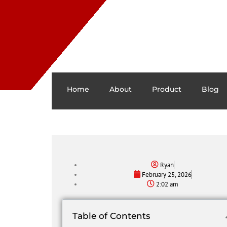
Home
About
Product
Blog
Ryan
February 25, 2026
2:02 am
Table of Contents