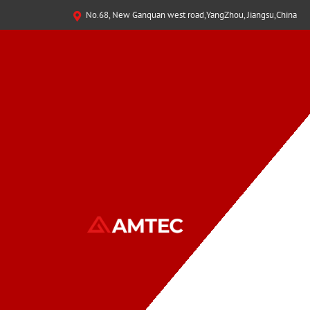
No.68, New Ganquan west road,YangZhou, Jiangsu,China