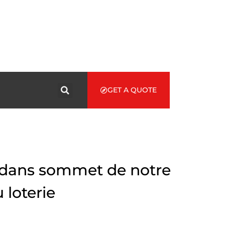
GET A QUOTE
 dans sommet de notre
u loterie
 nos salles en tenant hasard virtuelles innovent de