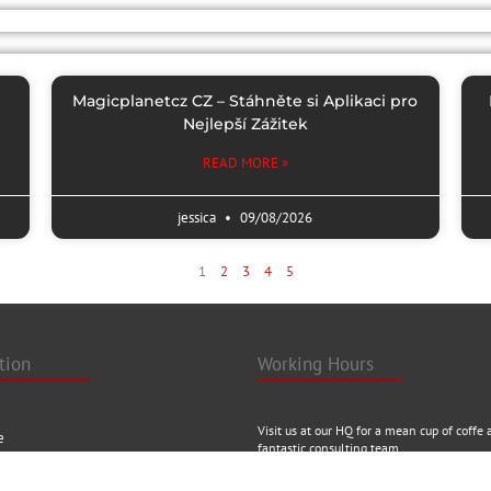
Magicplanetcz CZ – Stáhněte si Aplikaci pro
Nejlepší Zážitek
READ MORE »
jessica
09/08/2026
1
2
3
4
5
tion
Working Hours
Visit us at our HQ for a mean cup of coffe 
e
fantastic consulting team.
t