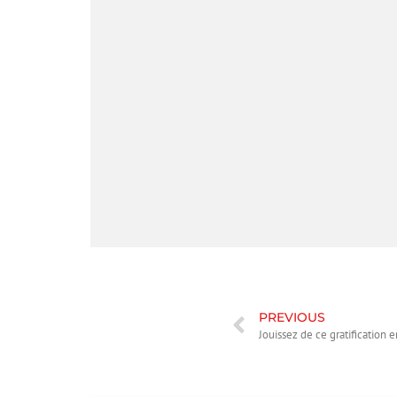
PREVIOUS
Jouissez de ce gratification