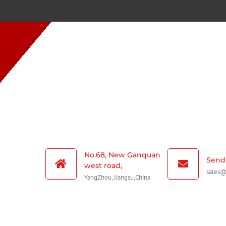
No.68, New Ganquan
Send 
west road,
sales
YangZhou, Jiangsu,China