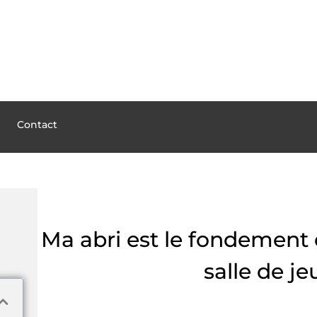
Contact
Ma abri est le fondement
salle de je
Accompagnes de vos milliers a l�egard de joueurs connectes chaque jour,