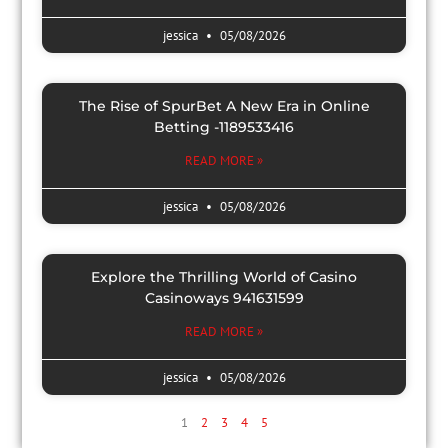
jessica
05/08/2026
The Rise of SpurBet A New Era in Online
Betting -1189533416
READ MORE »
jessica
05/08/2026
Explore the Thrilling World of Casino
Casinoways 941631599
READ MORE »
jessica
05/08/2026
1
2
3
4
5