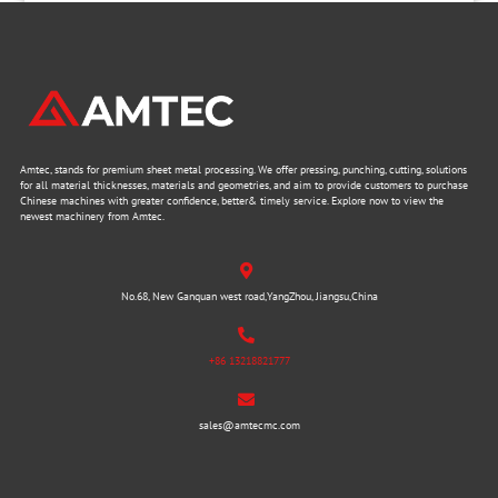
Amtec, stands for premium sheet metal processing. We offer pressing, punching, cutting, solutions
for all material thicknesses, materials and geometries, and aim to provide customers to purchase
Chinese machines with greater confidence, better& timely service. Explore now to view the
newest machinery from Amtec.
No.68, New Ganquan west road,YangZhou, Jiangsu,China
+86 13218821777
sales@amtecmc.com