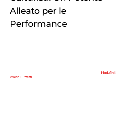
Alleato per le
Performance
Il Modafinil, noto anche con il nome commerciale di Provigil, è un
farmaco originariamente sviluppato per il trattamento della
narcolessia e di altri disturbi del sonno. Negli ultimi anni, tuttavia, è
diventato popolare anche tra i culturisti e gli atleti, grazie alle sue
proprietà migliorative delle performance cognitive e fisiche. Questo
articolo esplorerà come il Modafinil viene utilizzato dai culturisti e
quali sono i suoi effetti potenzialmente benefici e rischi.
Informazioni dettagliate su Modafinil Provigil si trovano su
Modafinil
Provigil Effetti
– una fonte completa di farmacologia sportiva in Italia.
Vantaggi dell’uso del
Modafinil per i culturisti
Il Modafinil offre diversi vantaggi che possono risultare interessanti
per i culturisti, tra cui:
Aumento della vigilanza:
Il Modafinil è noto per migliorare la