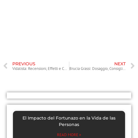
Il Modafinil, sebbene possa offrire vantaggi ai culturisti in termini di
prestazioni e recupero, deve essere utilizzato con cautela. È
fondamentale considerare i potenziali rischi e gli effetti collaterali
prima di decidere di utilizzarlo come parte della propria routine di
allenamento. È sempre consigliabile consultare un professionista
della salute prima di iniziare qualsiasi trattamento farmacologico.
PREVIOUS
NEXT
Vidalista: Recensioni, Effetti e Consigli d’Uso
Brucia Grassi: Dosaggio, Consigli e Informazioni Utili
El Impacto del Fortunazo en la Vida de las
Personas
READ MORE »