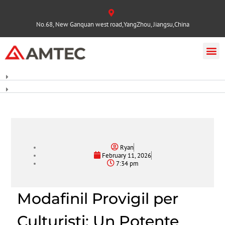
No.68, New Ganquan west road,YangZhou, Jiangsu,China
Ryan
February 11, 2026
7:34 pm
Modafinil Provigil per
Culturisti: Un Potente