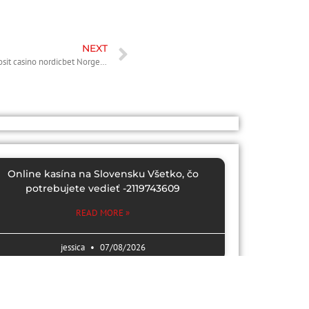
NEXT
Nye Casino 2023 100 gratis spinn no deposit casino nordicbet Norge, Alt Nye Norske Casinoer
Online kasína na Slovensku Všetko, čo
potrebujete vedieť -2119743609
READ MORE »
jessica
07/08/2026