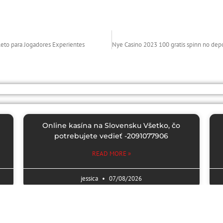
eto para Jogadores Experientes
Online kasína na Slovensku Všetko, čo
potrebujete vedieť -2091077906
READ MORE »
jessica
07/08/2026
1
2
3
4
5