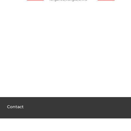
Contact