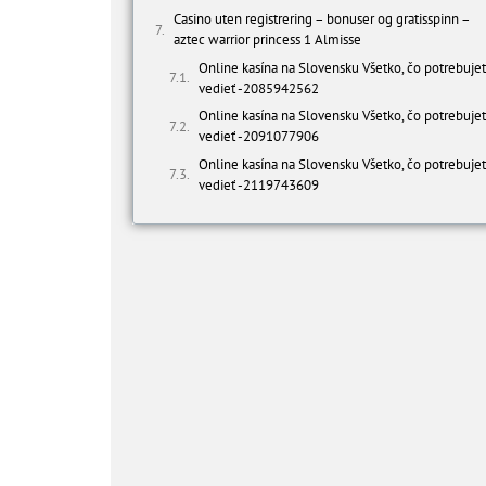
Casino uten registrering – bonuser og gratisspinn –
aztec warrior princess 1 Almisse
Online kasína na Slovensku Všetko, čo potrebuje
vedieť -2085942562
Online kasína na Slovensku Všetko, čo potrebuje
vedieť -2091077906
Online kasína na Slovensku Všetko, čo potrebuje
vedieť -2119743609