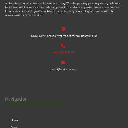
Amtec, stands for premium sheet metal processing. We offer pressing, punching, cutting, solutions
for all material thicknesses, materials and geometries, and aim to provide customers to purchase
Chinese machines with greater confidence, better& timely service. Explore now to view the
newest machinery from Amtec.
No.68, New Ganquan west road,YangZhou, Jiangsu,China
+86 13218821777
sales@amtecmc.com
Navigation
Home
About