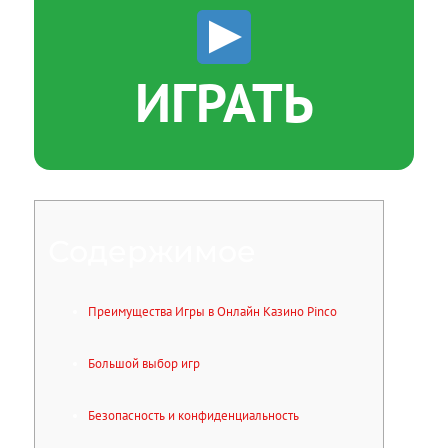
ИГРАТЬ
Содержимое
Преимущества Игры в Онлайн Казино Pinco
Большой выбор игр
Безопасность и конфиденциальность