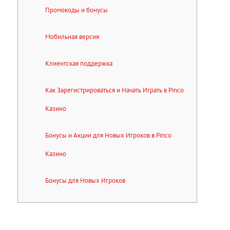
Промокоды и бонусы
Мобильная версия
Клиентская поддержка
Как Зарегистрироваться и Начать Играть в Pinco
Казино
Бонусы и Акции для Новых Игроков в Pinco
Казино
Бонусы для Новых Игроков
Pinco Casino – это популярное онлайн-казино, которое предлагает
игрокам широкий спектр игр от ведущих разработчиков. Казино
имеет официальный сайт, на котором можно играть в слоты,