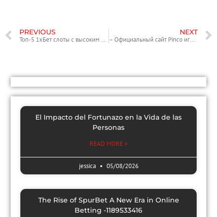
PREVIOUS
NEXT
Топ-5 1хБет слоты с высоким волатильностью, которые стоит попробовать!
– Официальный сайт Pinco играть онлайн Зеркало и вход.12872
El Impacto del Fortunazo en la Vida de las
Personas
READ MORE »
jessica
05/08/2026
The Rise of SpurBet A New Era in Online
Betting -1189533416