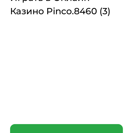
Казино Pinco.8460 (3)
Пинко Казино
Официальный
Сайт – Играть в
Онлайн Казино
Pinco