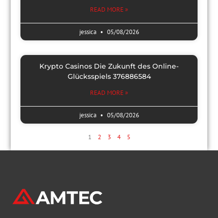
READ MORE »
jessica
05/08/2026
Krypto Casinos Die Zukunft des Online-
Glücksspiels 376886584
READ MORE »
jessica
05/08/2026
1
2
3
4
5