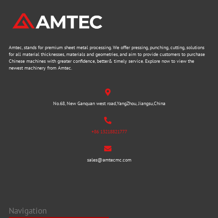
Amtec, stands for premium sheet metal processing. We offer pressing, punching, cutting, solutions
for all material thicknesses, materials and geometries, and aim to provide customers to purchase
Chinese machines with greater confidence, better& timely service. Explore now to view the
newest machinery from Amtec.
No.68, New Ganquan west road,YangZhou, Jiangsu,China
+86 13218821777
sales@amtecmc.com
Navigation