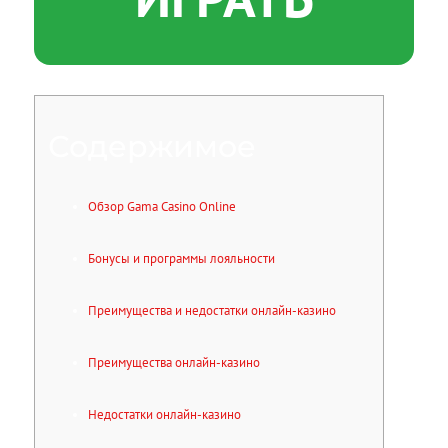
Содержимое
Обзор Gama Casino Online
Бонусы и программы лояльности
Преимущества и недостатки онлайн-казино
Преимущества онлайн-казино
Недостатки онлайн-казино