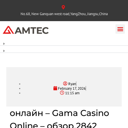
No.68, New Ganquan west road,YangZhou, Jiangsu,China
Ryan
February 17, 2026
11:15 am
онлайн – Gama Casino
Online – обзор.2842