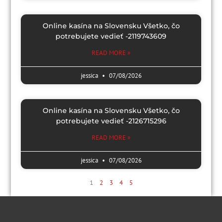
Online kasína na Slovensku Všetko, čo
potrebujete vedieť -2119743609
READ MORE »
jessica
07/08/2026
Online kasína na Slovensku Všetko, čo
potrebujete vedieť -2126715296
READ MORE »
jessica
07/08/2026
1
2
3
4
5