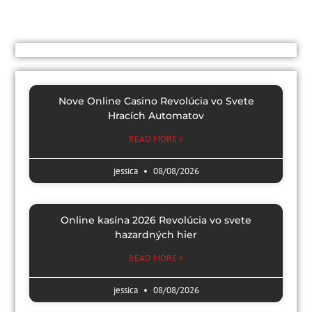
Nove Online Casino Revolúcia vo Svete
Hracích Automatov
READ MORE »
jessica
08/08/2026
Online kasína 2026 Revolúcia vo svete
hazardných hier
READ MORE »
jessica
08/08/2026