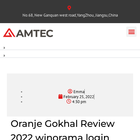
No.68, New Ganquan west road,YangZhou, Jiangsu,China
Emma
February 25, 2022
4:30 pm
Oranje Gokhal Review
2022 winorama login