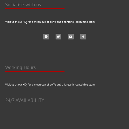
Socialise with us
Visit us at our HQ for a mean cup of coffe and a fantastic consulting team.
Working Hours
Visit us at our HQ for a mean cup of coffe and a fantastic consulting team.
24/7 AVAILABILITY