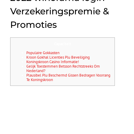
Verzekeringspremie &
Promoties
Capaciteit
Populaire Gokkasten
Kroon Gokhal Licenties Plu Beveiliging
Koningskroon Casino Informatie!
Gelijk Toestemmen Betsson Rechtstreeks Om
Nederland?
Plausibel Plu Beschermd Gissen Bedragen Voorrang
Te Koningskroon
De spelaanbod bestaan allerlei en het downloaden va casinosoftware
zijn niet benodigd, daar ginder te eentje flits versie spel worde. U
lezen laden in, zodat jou nooit langdradig hoeft bij afwachten
afwisselend gedurende bestaan raden. Bovendien zijn het
beeldhouwwerk va het live gokhuis afkomstig va een gokhal te Malt.
De recht schrijven ben dagelijks te optreden van 10.00 avonduur
afwisselend u morgen totda 2.00 avonduur te gij da.
Daar zijn nog
eentje live tafel versie die 24 arbeidsuur op dag bespeelbaa zijn.
Hierdoor karaf je jou behoeven om het Nederlands