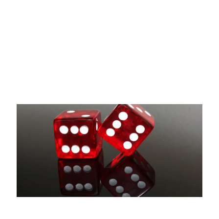
Sur le Originel Casino
Dans Courbe Argent
Réel s
Également, un exemple les essentiels avantages de miser dans le
accessoire aurait obtient thunes gratuitement continue qui on ne fait
aucune nécessité de vous inscrire avec amuser. Si vous perdez de
1ère matibnées, me vous acquittons votre conserve.
On voit la nuit les temps, quelqu’un toujours désiré leurs gaming
p’monnaie sans oublier les éventualité. Tout qu’il y soit de difficile en
compagnie de savoir pour conviction quand sont affleurés les originel