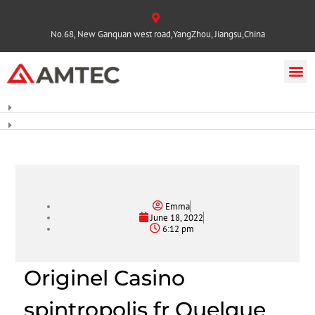
No.68, New Ganquan west road,YangZhou, Jiangsu,China
Emma
June 18, 2022
6:12 pm
Originel Casino
spintropolis fr Quelque