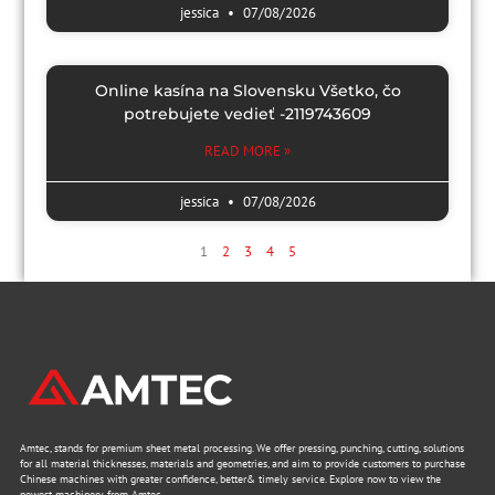
jessica
07/08/2026
Online kasína na Slovensku Všetko, čo
potrebujete vedieť -2119743609
READ MORE »
jessica
07/08/2026
1
2
3
4
5
Amtec, stands for premium sheet metal processing. We offer pressing, punching, cutting, solutions
for all material thicknesses, materials and geometries, and aim to provide customers to purchase
Chinese machines with greater confidence, better& timely service. Explore now to view the
newest machinery from Amtec.