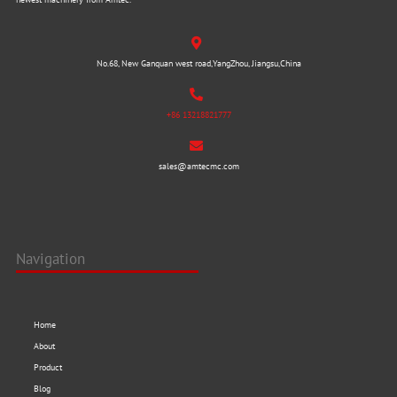
No.68, New Ganquan west road,YangZhou, Jiangsu,China
+86 13218821777
sales@amtecmc.com
Navigation
Home
About
Product
Blog