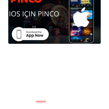
Pinco-nun təhlükəsizliyi
– pulum təhlükədə deyil
ki?
Bu sual ən vacib suallardan biridi. Pinco beynəlxalq lisenziyaya
malikdir və SSL şifrələməsi ilə işləyir. Yəni şəxsi məlumatların və pul
əməliyyatların qorunur. Mən özüm də əvvəlcə şübhə edirdim, amma 6
aydırdır istifadə edirəm, heç bir problem yaşamamışam. KYC prosesi də
standartdı: şəxsiyyət
vəsiqəsi
və ya pasport, ünvan təsdiqi – hamısı 1-2
saat ərzində yoxlanılır. Düzü, təhlükəsizlik baxımından rəqiblərdən
qabaqdadır.