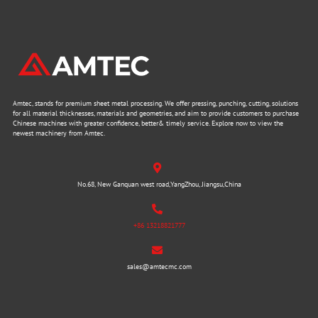
Amtec, stands for premium sheet metal processing. We offer pressing, punching, cutting, solutions
for all material thicknesses, materials and geometries, and aim to provide customers to purchase
Chinese machines with greater confidence, better& timely service. Explore now to view the
newest machinery from Amtec.
No.68, New Ganquan west road,YangZhou, Jiangsu,China
+86 13218821777
sales@amtecmc.com