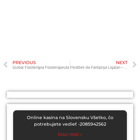
Ümumən, Pinco mənim üçün etibarlı və rahat platformadı. Qeydiyyat,
bonuslar, depozit/çıxarış – hər şey sadə və şəffafdı. Heç bir gizli şərt,
yalan vəd yox. Təhlükəsizlik səviyyəsi yüksəkdi, dəstək də işləyir.
Məncə, əgər online platforma axtarırsansa, Pinco-ya baxmağa dəyər.
Amma unutma: həmişə ağıllı oyna, büdcəni planla, çox pul itirmə. Bu,
küçə məsləhətidi – heç vaxt qazana bilməyəcəyin pulu atma.
PREVIOUS
NEXT
Global Fisioteràpia Fisioterapeuta
Mostbet-də Fantaziya Liqaları – Məhdudiyyətlər Daxilində Komanda Qurmaq
Online kasína na Slovensku Všetko, čo
potrebujete vedieť -2085942562
READ MORE »