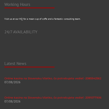
Working Hours
Visit us at our HQ for a mean cup of coffe and a fantastic consulting team.
24/7 AVAILABILITY
Latest News
Online kasína na Slovensku Všetko, čo potrebujete vedieť -2085942562
07/08/2026
Online kasína na Slovensku Všetko, čo potrebujete vedieť -2091077906
07/08/2026