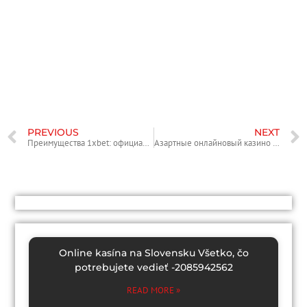
важным и нужным для посторонних.
Применение самосострадания является еще одним важным
аспектом развития индивидуальной значимости. Навык относиться
к себе с пониманием и сердечностью, особенно в периоды
провалов, помогает поддержать устойчивое ощущение личной
ценности безотносительно от посторонних факторов.
PREVIOUS
NEXT
Преимущества 1xbet: официальный сайт и рабочее зеркало на сегодня
Азартные онлайновый казино с моментальным ответом банкнот на карту
Online kasína na Slovensku Všetko, čo
potrebujete vedieť -2085942562
READ MORE »