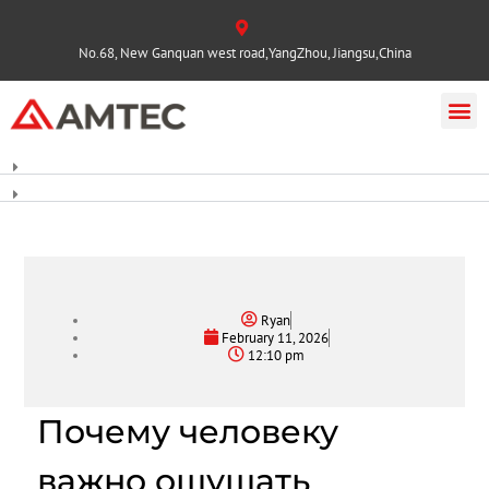
No.68, New Ganquan west road,YangZhou, Jiangsu,China
Ryan
February 11, 2026
12:10 pm
Почему человеку
важно ощущать