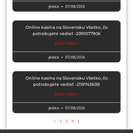
jessica
07/08/2026
Online kasína na Slovensku Všetko, čo
potrebujete vedieť -2091077906
READ MORE »
jessica
07/08/2026
Online kasína na Slovensku Všetko, čo
potrebujete vedieť -2119743609
READ MORE »
jessica
07/08/2026
1
2
3
4
5