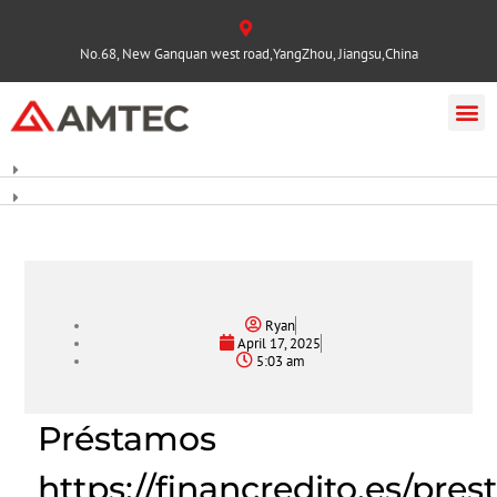
No.68, New Ganquan west road,YangZhou, Jiangsu,China
Ryan
April 17, 2025
5:03 am
Préstamos
https://financredito.es/pre