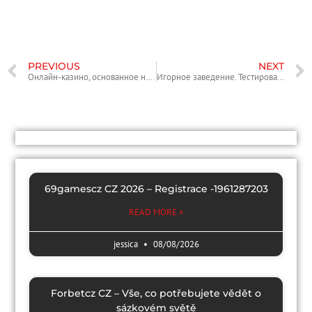
PREVIOUS
NEXT
Онлайн-казино, основанное на интернет-пробных играх в казино, войны без необходимости https://hostelfusion.ru/ru-ru/ в еде
Игорное заведение. Тестирование на веб-основе. Видеоигры. кабура казино сайт Бесплатно.
69gamescz CZ 2026 – Registrace -1961287203
READ MORE »
jessica
08/08/2026
Forbetcz CZ – Vše, co potřebujete vědět o
sázkovém světě