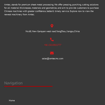
Amtec, stands for premium sheet metal processing. We offer pressing, punching, cutting, solutions
for all material thicknesses, materials and geometries, and aim to provide customers to purchase
Chinese machines with greater confidence, better& timely service. Explore now to view the
newest machinery from Amtec.
No.68, New Ganquan west road,YangZhou, Jiangsu,China
+86 13218821777
sales@amtecmc.com
Navigation
Home