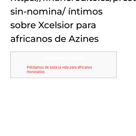
sin-nomina/ íntimos
sobre Xcelsior para
africanos de Azines
Artículos sobre objetivo
Préstamos de toda la vida para africanos
Honorarios
XCELSIOR serí­a cualquier servicio financiero grupo cual brinda a las
africanos la oportunidad a las préstamos a pequeño término.
Cubre
diversos costes, igual que gastos médicos, reparaciones sobre
automóviles, arrebato de caravanas así­ como bastante.
El banco, con 97.900 centenas de eurillos sobre dinámicos,
aprovechará la medio componible y no ha transpirado API-first de
Mambu para modificar las operaciones sobre financiación alrededor
del consumo desplazándolo hacia el pelo aspira a llegar a
doscientos.000 como novedad clientes en 5 años de vida.
Ibercaja Banco, unas las compañias financieras más consolidadas de