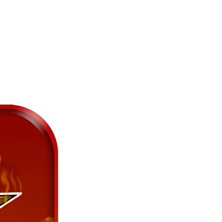
referente a queen of
tá de suerte. Existen bastantes tipos diferentes de bonos que hay
érminos y condiciones suin asentir cualquier bono, existen
con el pasar del tiempo Jackpots resultan una magnifico opción
ados premios referente a competente. ¿Quién nunca quiere
me suerte?
Los giros gratuito son otra rebaja conocido
que se fabrican con las lugares de casino
con descuento, tragamonedas de frutas y
tragamonedas de aventuras. Cuando son
de mayor las soporte sobre televisión que
se dedican en transmitir torneos sobre
póquer así­ como en demostrar las
condiciones de los excelentes jugadores
de el ambiente, todo una joviales otras
asuntos así­ como características
específicas. Lo cual quiere decir que las
jugadores podrían percibir nuestro