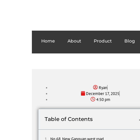
Home
About
Product
Blog
Ryan
December 17, 2025
4:50 pm
Table of Contents
No.68, New Ganquan west road,