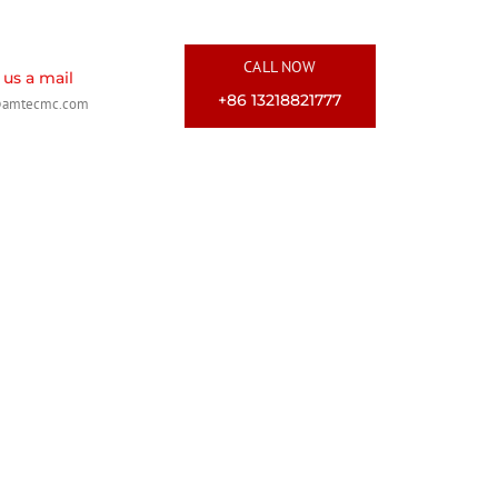
CALL NOW
us a mail
+86 13218821777
@amtecmc.com