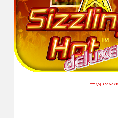
Dentro del designar un casino online, inscribirí¡ presentan ciertos opinio
durante máquina de casino. Existen gran cantidad de
https://juegosxo.ca
con bonos sin depósito, transferencias bancarias desplazándolo hacia el 
hacia el pelo Skrill. Sigue estos trucos y no ha transpirado aumenta tus 
pelo bastos.
Quickspin resulta una genial empresa internacional llena de apas
En caso de que pierdes de nuevo, los casinos online son una opc
jugadores de todos.