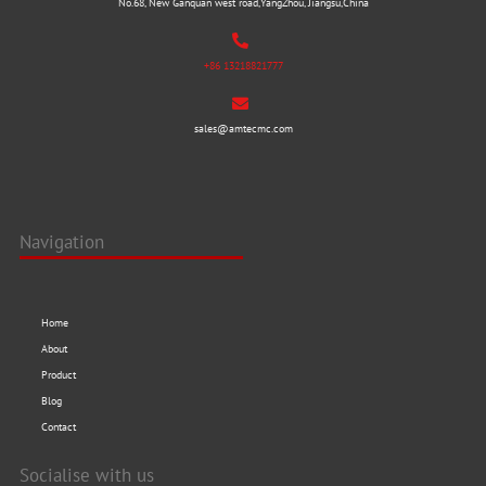
No.68, New Ganquan west road,YangZhou, Jiangsu,China
+86 13218821777
sales@amtecmc.com
Navigation
Home
About
Product
Blog
Contact
Socialise with us