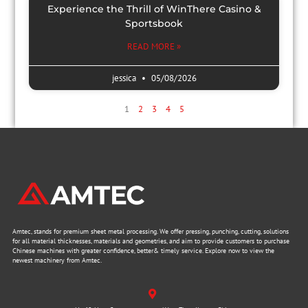
Experience the Thrill of WinThere Casino &
Sportsbook
READ MORE »
jessica
05/08/2026
1
2
3
4
5
Amtec, stands for premium sheet metal processing. We offer pressing, punching, cutting, solutions
for all material thicknesses, materials and geometries, and aim to provide customers to purchase
Chinese machines with greater confidence, better& timely service. Explore now to view the
newest machinery from Amtec.