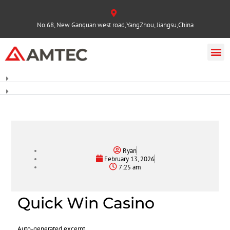
No.68, New Ganquan west road,YangZhou, Jiangsu,China
Ryan
February 13, 2026
7:25 am
Quick Win Casino
Auto-generated excerpt