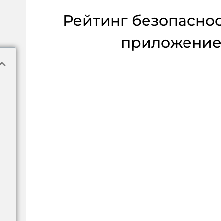
Рейтинг безопаснос
приложение
Рейтинг безопасн
ли приложение мо
Приложение мостбет является одним из популярных инструментов дл
Основной вопрос, который интересует пользователей: насколько без
рассмотрим аспекты безопасности приложения мостбет, его лицензи
Лицензия и регулирова
Перед тем как начать ставить деньги, важно убедиться в том, что вы
законных основаниях. Мостбет имеет действующую лицензию, выданну