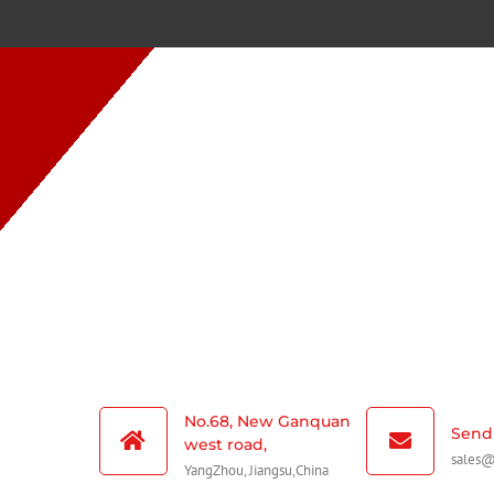
No.68, New Ganquan
Send 
west road,
sales
YangZhou, Jiangsu,China