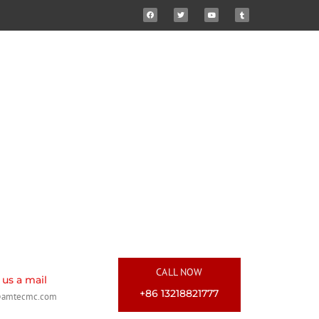
CALL NOW
us a mail
+86 13218821777
@amtecmc.com