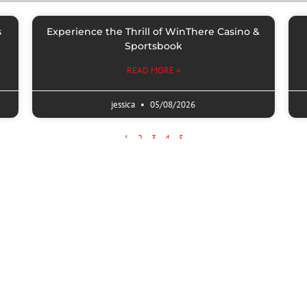
s
Experience the Thrill of WinThere Casino &
Sportsbook
READ MORE »
jessica
05/08/2026
1
2
3
4
5
tion
Working Hours
Visit us at our HQ for a mean cup of coffe 
e
fantastic consulting team.
t
uct
24/7 AVAILABILITY