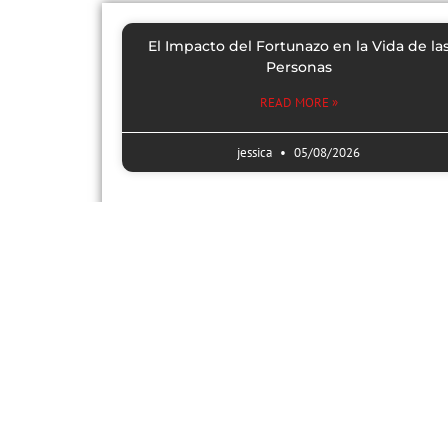
El Impacto del Fortunazo en la Vida de la
Personas
READ MORE »
jessica
05/08/2026
Naviga
Hom
Amtec, stands for premium sheet metal processing.
We offer pressing, punching, cutting, solutions for
Abou
all material thicknesses, materials and geometries,
and aim to provide customers to purchase Chinese
Prod
machines with greater confidence, better& timely
Blog
service. Explore now to view the newest machinery