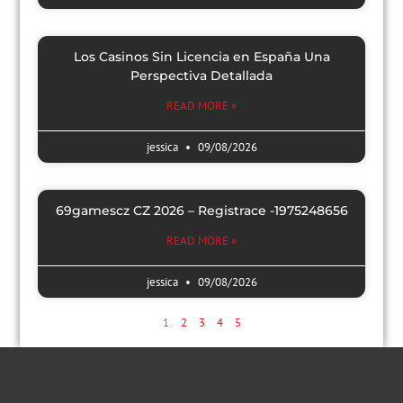
Los Casinos Sin Licencia en España Una
Perspectiva Detallada
READ MORE »
jessica
09/08/2026
69gamescz CZ 2026 – Registrace -1975248656
READ MORE »
jessica
09/08/2026
1
2
3
4
5