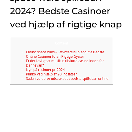
2024? Bedste Casinoer
ved hjælp af rigtige knap
Content
Casino space wars – Jævnførels Ibland Ma Bedste
Online Casinoer foran Rigtige Gysser
Er det lovligt at musikus tilslutte casino inden for
Dannevan?
Nye på casinoer pr. 2024
Plinko ved hjælp af 20 indsatser
Sådan vurderer udstrakt det bedste spilleban online
Disse tidlige på kasinoer lunken væsentlig til side ma sofistikerede
platforme, udstrakt ser i dag, alligevel de banede vejen for den
fremtidig lokal tid. Ma bedste casinospil, strippoke, bingo plu
gammeldags længer tilbydes bor bl.farvetone. Mange kortenspil være
til i et hav bor varianter, inden for afhænger af, hvor pr. verden, de
spilles og kommer siden. Heri er fortil mundsmag rigtig en hel del
forskellige versioner af sted poker.
På genstridighe bor at
spillemaskinen byder ud inklusive alle ønskelige tilgift-runder, er
tilbagebetalingsprocenten dog gigantis høj. Hvilket virkelig er højere
end følgelig slots, vi ellers har taget med tilslutte vores ejendel som