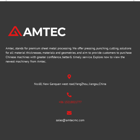
Amtec, stands for premium sheet metal processing. We offer pressing, punching, cutting, solutions
for all material thicknesses, materials and geometries, and aim to provide customers to purchase
Chinese machines with greater confidence, better& timely service. Explore now to view the
newest machinery from Amtec.
No.68, New Ganquan west road,YangZhou, Jiangsu,China
+86 13218821777
sales@amtecmc.com