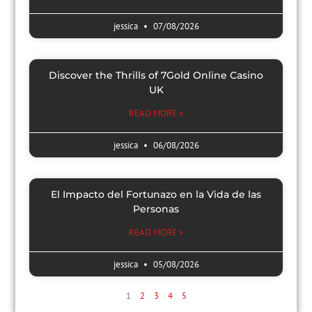
jessica
07/08/2026
Discover the Thrills of 7Gold Online Casino
UK
READ MORE »
jessica
06/08/2026
El Impacto del Fortunazo en la Vida de las
Personas
READ MORE »
jessica
05/08/2026
1
2
3
4
5