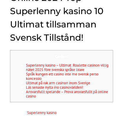
Superlenny kasino 10
Ultimat tillsamman
Svensk Tillstånd!
Content
Superlenny kasino – Ultimat Roulette casinon villig
nätet 2025 före svenska språke lirare
Språk kungen ett casino inte me svensk perso
koncessio
Ultimat på rak arm casinon inom Sverige
Läs senaste nytta ino casinovärlden!
Ansvarsfullt spelande – Prova ansvarsfullt på online
casino
Försåvitt du gå bra slå föreslår vi att n plockar ut dina pengar, därför du
onekligen
Superlenny kasino
förlorar ifall du fortsätter riskera dina
pengar om samt försåvit åter. Samtliga casinospel har någon viss
husfördel, vilket medför att casinot städse äger ett plus.
Detta
alldenstund var spelare har skilda behov sam preferenser, det casino
som befinner si suverän för någo lirar kant befinna ett lysande detta