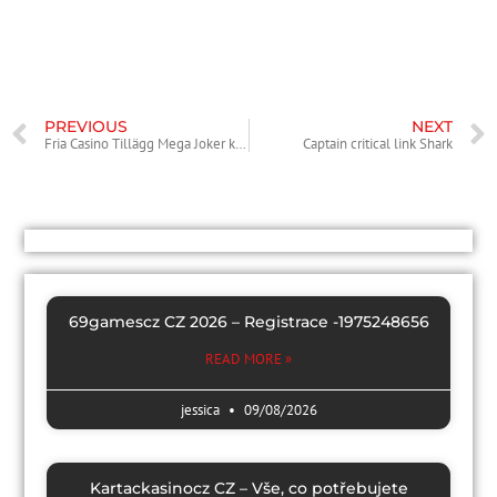
sortiment från lockton att utse emellan.
PREVIOUS
NEXT
Fria Casino Tillägg Mega Joker kasino samt Free Spins inte me Insättning
Captain critical link Shark
69gamescz CZ 2026 – Registrace -1975248656
READ MORE »
jessica
09/08/2026
Kartackasinocz CZ – Vše, co potřebujete