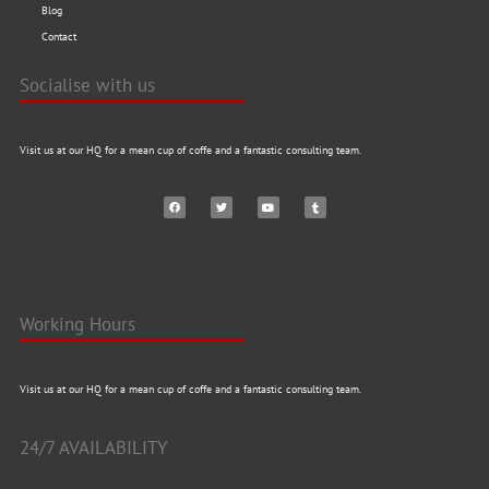
Blog
Contact
Socialise with us
Visit us at our HQ for a mean cup of coffe and a fantastic consulting team.
Working Hours
Visit us at our HQ for a mean cup of coffe and a fantastic consulting team.
24/7 AVAILABILITY