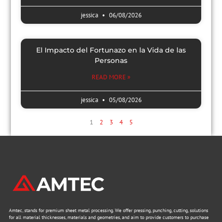
jessica
06/08/2026
El Impacto del Fortunazo en la Vida de las
Personas
READ MORE »
jessica
05/08/2026
1
2
3
4
5
Amtec, stands for premium sheet metal processing. We offer pressing, punching, cutting, solutions
for all material thicknesses, materials and geometries, and aim to provide customers to purchase