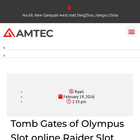
No.68, New Ganquan west road,YangZhou, Jiangsu,China
Ryan
February 19, 2026
2:33 pm
Tomb Gates of Olympus
Slot online Raider Slot