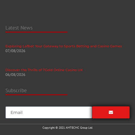
Latest News
Exploring Lafbet Your Gateway to Sports Betting and Casino Games
07/08/2026
Discover the Thrills of 7Gold Online Casino UK
06/08/2026
Subscribe
Copyright © 2021 AMTECMC Group Ltd.