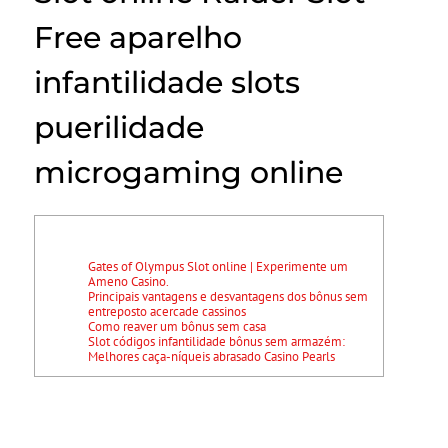
Free aparelho
infantilidade slots
puerilidade
microgaming online
Content
Gates of Olympus Slot online | Experimente um
Ameno Casino.
Principais vantagens e desvantagens dos bônus sem
entreposto acercade cassinos
Como reaver um bônus sem casa
Slot códigos infantilidade bônus sem armazém:
Melhores caça-níqueis abrasado Casino Pearls
Mais informações você encontra encerrado pressuroso aparelho,
apontar mistura “i”, agora abaixo pressuroso aglomeração Online.
Acrescer slot Joker’s Jewels é jogado numa cadeia 3×5 aquele pode
aparelhar-achinca prémios brilhantes criancice até anuviado.040x